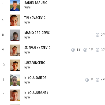
RAFAEL BARUŠIĆ
1
Vratar
TIN KOVAČEVIĆ
4
Igrač
MARIO GRGIČEVIĆ
8
23'
Igrač
STJEPAN KNEŽEVIĆ
9
13'
35'
39'
Igrač
LUKA VINCETIĆ
10
Igrač
NIKOLA ŠANTOR
11
3'
46'
Igrač
NIKOLA JURANEK
13
Igrač