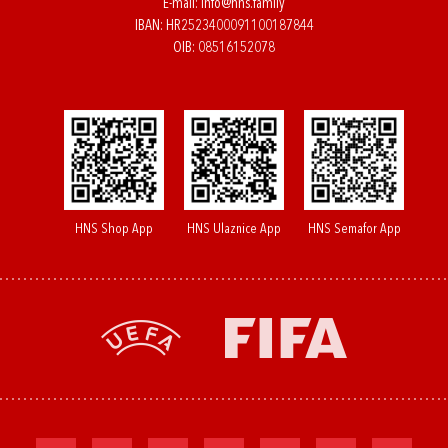
E-mail:
info@hns.family
IBAN: HR2523400091100187844
OIB: 08516152078
HNS Shop App
HNS Ulaznice App
HNS Semafor App