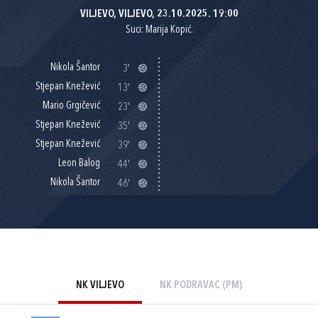
VILJEVO, VILJEVO, 23.10.2025. 19:00
Suci: Marija Kopić.
Nikola Šantor
3'
Stjepan Knežević
13'
Mario Grgičević
23'
Stjepan Knežević
35'
Stjepan Knežević
39'
Leon Balog
44'
Nikola Šantor
46'
NK VILJEVO
NK PODRAVAC (PM)