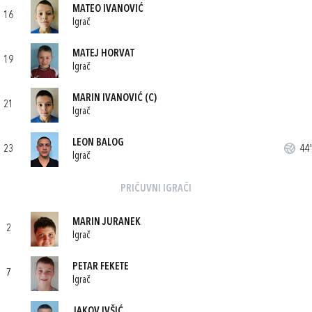
MATEO IVANOVIĆ
16
Igrač
MATEJ HORVAT
19
Igrač
MARIN IVANOVIĆ
(C)
21
Igrač
LEON BALOG
23
44'
Igrač
PRIČUVNI IGRAČI
MARIN JURANEK
2
Igrač
PETAR FEKETE
7
Igrač
JAKOV IVŠIĆ