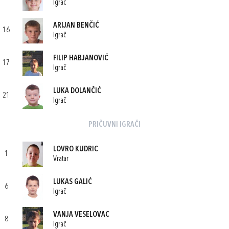
Igrač
ARIJAN BENČIĆ
16
Igrač
FILIP HABJANOVIĆ
17
Igrač
LUKA DOLANČIĆ
21
Igrač
PRIČUVNI IGRAČI
LOVRO KUDRIC
1
Vratar
LUKAS GALIĆ
6
Igrač
VANJA VESELOVAC
8
Igrač