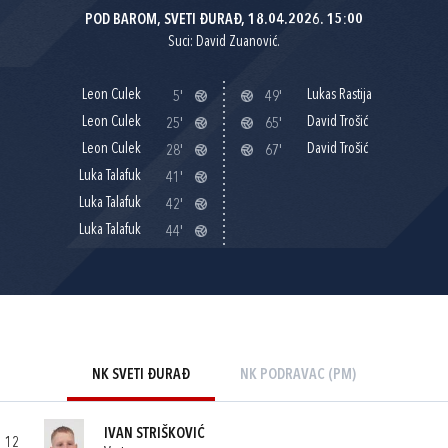
POD BAROM, SVETI ĐURAĐ, 18.04.2026. 15:00
Suci: David Zuanović.
Leon Culek
Lukas Rastija
5'
49'
Leon Culek
David Trošić
25'
65'
Leon Culek
David Trošić
28'
67'
Luka Talafuk
41'
Luka Talafuk
42'
Luka Talafuk
44'
NK SVETI ĐURAĐ
NK PODRAVAC (PM)
IVAN STRIŠKOVIĆ
12