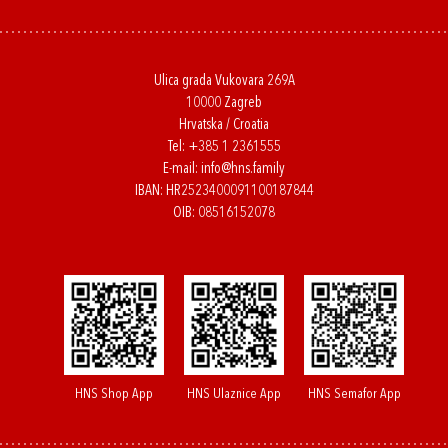
Ulica grada Vukovara 269A
10000 Zagreb
Hrvatska / Croatia
Tel:
+385 1 2361555
E-mail:
info@hns.family
IBAN: HR2523400091100187844
OIB: 08516152078
HNS Shop App
HNS Ulaznice App
HNS Semafor App