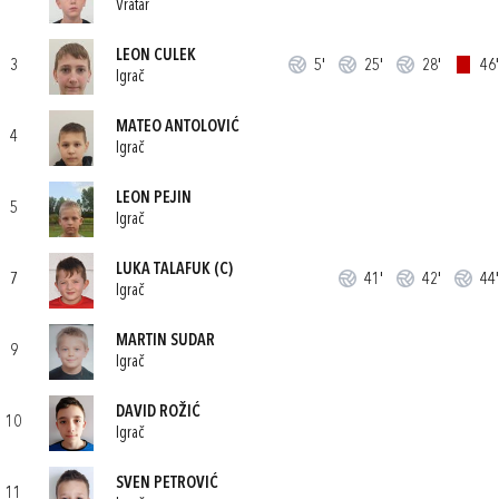
Vratar
LEON CULEK
3
5'
25'
28'
46'
Igrač
MATEO ANTOLOVIĆ
4
Igrač
LEON PEJIN
5
Igrač
LUKA TALAFUK
(C)
7
41'
42'
44'
Igrač
MARTIN SUDAR
9
Igrač
DAVID ROŽIĆ
10
Igrač
SVEN PETROVIĆ
11