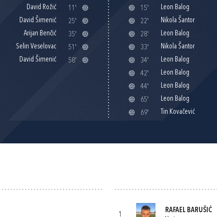
David Rožić
Leon Balog
11'
15'
David Šimenić
Nikola Šantor
25'
22'
Arijan Benčić
Leon Balog
35'
28'
Selin Veselovac
Nikola Šantor
51'
33'
David Šimenić
Leon Balog
58'
34'
Leon Balog
42'
Leon Balog
44'
Leon Balog
65'
Tin Kovačević
69'
RAFAEL BARUŠIĆ
1