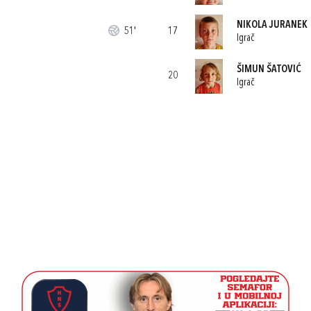
NIKOLA JURANEK
51'
17
Igrač
ŠIMUN ŠATOVIĆ
20
Igrač