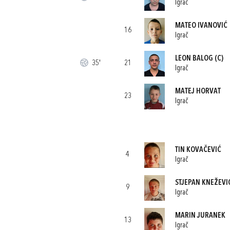
Igrač
MATEO IVANOVIĆ
16
Igrač
LEON BALOG
(C)
35'
21
Igrač
MATEJ HORVAT
23
Igrač
TIN KOVAČEVIĆ
4
Igrač
STJEPAN KNEŽEVI
9
Igrač
MARIN JURANEK
13
Igrač