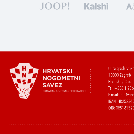
Ulica grada Vuk
10000 Zagreb
Hrvatska / Croati
Tel:
+385 1 23
E-mail:
info@hns
IBAN: HR2523
OIB: 08516152