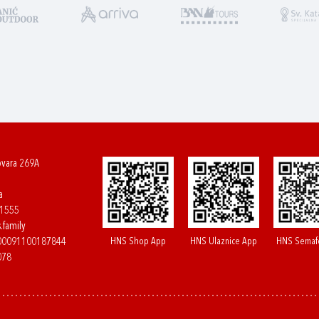
ovara 269A
a
61555
.family
HNS Shop App
HNS Ulaznice App
HNS Semaf
400091100187844
078