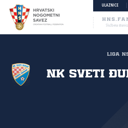
ULAZNICE
HNS.FA
Službena stranic
Liga NS
NK Sveti Đ