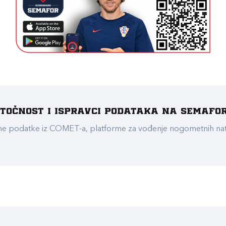
e točnost i ispravci podataka na Semafo
ualne podatke iz COMET-a, platforme za vođenje nogometnih n