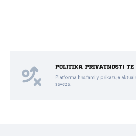
Politika privatnosti t
Platforma hns.family prikazuje akt
saveza.