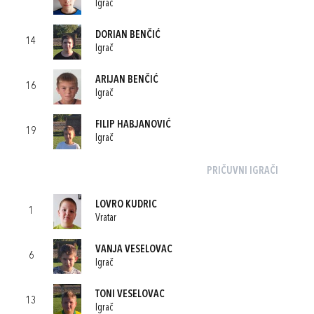
Igrač
DORIAN BENČIĆ
14
Igrač
ARIJAN BENČIĆ
16
Igrač
FILIP HABJANOVIĆ
19
Igrač
PRIČUVNI IGRAČI
LOVRO KUDRIC
1
Vratar
VANJA VESELOVAC
6
Igrač
TONI VESELOVAC
13
Igrač