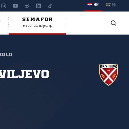
HR
EN
A
SEMAFOR
Sva domaća natjecanja
 kolo
Viljevo