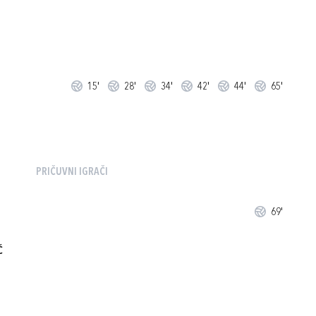
15'
28'
34'
42'
44'
65'
PRIČUVNI IGRAČI
69'
Ć