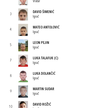
Vratar
DAVID ŠIMENIĆ
3
Igrač
MATEO ANTOLOVIĆ
4
Igrač
LEON PEJIN
5
Igrač
LUKA TALAFUK
(C)
7
Igrač
LUKA DOLANČIĆ
8
Igrač
MARTIN SUDAR
9
Igrač
DAVID ROŽIĆ
10