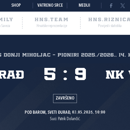
SHOP
VATRENO SRCE
MEDIJI
MILY
HNS.TEAM
HNS.RIZNIC
a Saveza
Hrvatske reprezentacije
Povijest i statistika
 Donji Miholjac - Pioniri 2025./2026., 14.
5
:
9
urađ
NK 
ZAVRŠENO
POD BAROM, SVETI ĐURAĐ, 03.05.2026. 10:00
Suci: Patrik Dolančić.