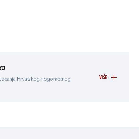
ru
VIŠE
atjecanja Hrvatskog nogometnog