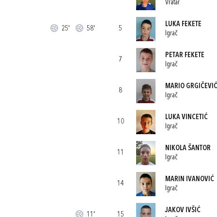
Vratar
LUKA FEKETE
25'
58'
5
Igrač
PETAR FEKETE
7
Igrač
MARIO GRGIČEVI
8
Igrač
LUKA VINCETIĆ
10
Igrač
NIKOLA ŠANTOR
11
Igrač
MARIN IVANOVIĆ
14
Igrač
JAKOV IVŠIĆ
11'
15