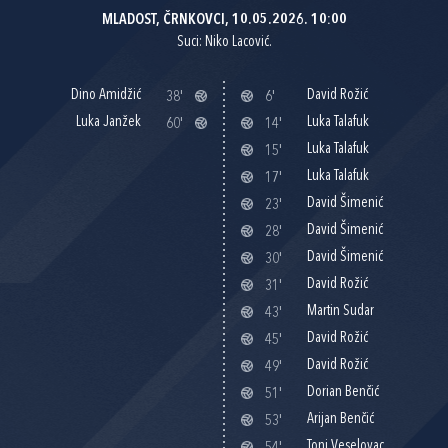
MLADOST, ČRNKOVCI, 10.05.2026. 10:00
Suci: Niko Lacović.
Dino Amidžić
David Rožić
38'
6'
Luka Janžek
Luka Talafuk
60'
14'
Luka Talafuk
15'
Luka Talafuk
17'
David Šimenić
23'
David Šimenić
28'
David Šimenić
30'
David Rožić
31'
Martin Sudar
43'
David Rožić
45'
David Rožić
49'
Dorian Benčić
51'
Arijan Benčić
53'
Toni Veselovac