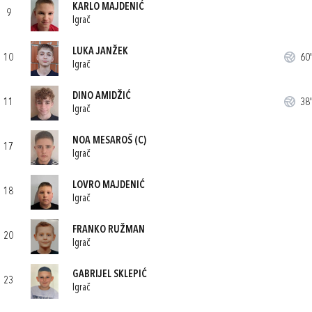
KARLO MAJDENIĆ
9
Igrač
LUKA JANŽEK
10
60'
Igrač
DINO AMIDŽIĆ
11
38'
Igrač
NOA MESAROŠ
(C)
17
Igrač
LOVRO MAJDENIĆ
18
Igrač
FRANKO RUŽMAN
20
Igrač
GABRIJEL SKLEPIĆ
23
Igrač