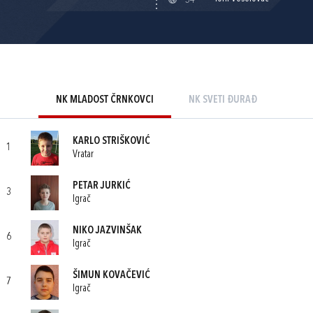
54'
NK MLADOST ČRNKOVCI
NK SVETI ĐURAĐ
KARLO STRIŠKOVIĆ
1
Vratar
PETAR JURKIĆ
3
Igrač
NIKO JAZVINŠAK
6
Igrač
ŠIMUN KOVAČEVIĆ
7
Igrač