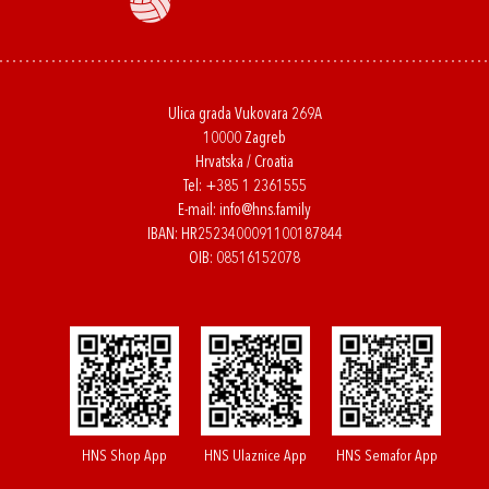
Ulica grada Vukovara 269A
10000 Zagreb
Hrvatska / Croatia
Tel:
+385 1 2361555
E-mail:
info@hns.family
IBAN: HR2523400091100187844
OIB: 08516152078
HNS Shop App
HNS Ulaznice App
HNS Semafor App