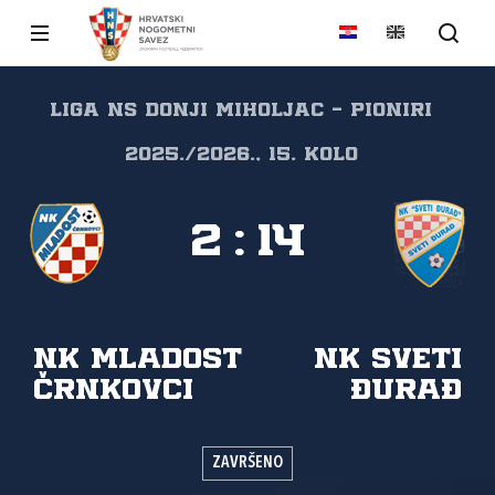
Liga NS Donji Miholjac - Pioniri
2025./2026., 15. kolo
2
:
14
NK Mladost
NK Sveti
Črnkovci
Đurađ
ZAVRŠENO