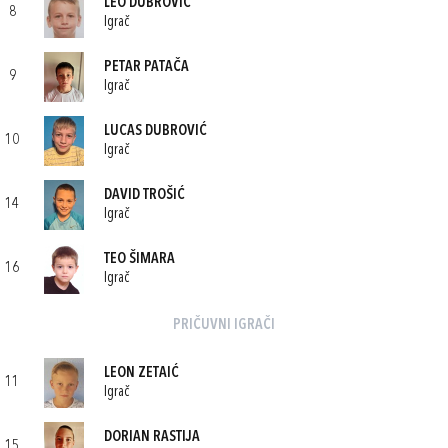
LEO DUBROVIĆ
8
Igrač
PETAR PATAČA
9
Igrač
LUCAS DUBROVIĆ
10
Igrač
DAVID TROŠIĆ
14
Igrač
TEO ŠIMARA
16
Igrač
PRIČUVNI IGRAČI
LEON ZETAIĆ
11
Igrač
DORIAN RASTIJA
15