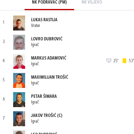
NK PODRAVAC (PM)
NK VILJEVO
LUKAS RASTIJA
1
Vratar
LOVRO DUBROVIĆ
3
Igrač
MARKUS ADAMOVIĆ
4
25'
53'
Igrač
MAXIMILIJAN TROŠIĆ
5
Igrač
PETAR ŠIMARA
6
Igrač
JAKOV TROŠIĆ
(C)
7
Igrač