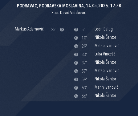
PODRAVAC, PODRAVSKA MOSLAVINA, 14.05.2026. 17:30
Suci: David Vidaković.
Markus Adamović
Leon Balog
25'
5'
Nikola Šantor
10'
Mateo Ivanović
29'
Luka Vincetić
33'
Nikola Šantor
37'
Mateo Ivanović
57'
Nikola Šantor
59'
Marin Ivanović
63'
Nikola Šantor
66'