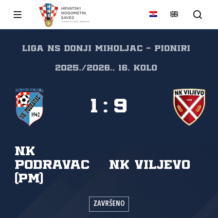
Liga NS Donji Miholjac - Pioniri
2025./2026., 16. kolo
1
:
9
NK
Podravac
NK Viljevo
(PM)
ZAVRŠENO