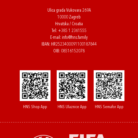
Ulica grada Vukovara 269A
10000 Zagreb
Hrvatska / Croatia
Tel:
+385 1 2361555
E-mail:
info@hns.family
IBAN: HR2523400091100187844
OIB: 08516152078
HNS Shop App
HNS Ulaznice App
HNS Semafor App