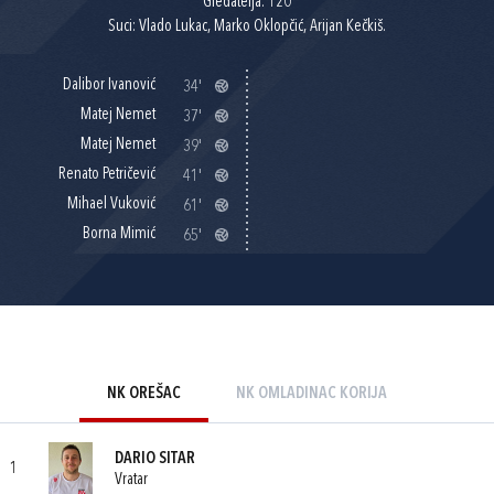
Gledatelja: 120
Suci: Vlado Lukac, Marko Oklopčić, Arijan Kečkiš.
Dalibor Ivanović
34'
Matej Nemet
37'
Matej Nemet
39'
Renato Petričević
41'
Mihael Vuković
61'
Borna Mimić
65'
NK OREŠAC
NK OMLADINAC KORIJA
DARIO SITAR
1
Vratar