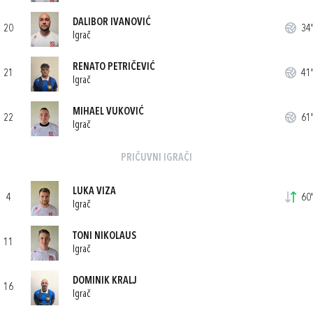
DALIBOR IVANOVIĆ
20
34'
Igrač
RENATO PETRIČEVIĆ
21
41'
Igrač
MIHAEL VUKOVIĆ
22
61'
Igrač
PRIČUVNI IGRAČI
LUKA VIZA
4
60'
Igrač
TONI NIKOLAUS
11
Igrač
DOMINIK KRALJ
16
Igrač