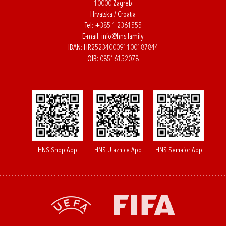
10000 Zagreb
Hrvatska / Croatia
Tel:
+385 1 2361555
E-mail:
info@hns.family
IBAN: HR2523400091100187844
OIB: 08516152078
HNS Shop App
HNS Ulaznice App
HNS Semafor App