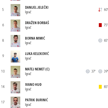
DANIJEL JELEČKI
5
60'
Igrač
DRAŽEN BORBAŠ
6
75'
Igrač
BORNA MIMIĆ
8
65'
Igrač
LUKA KELEKOVIĆ
9
Igrač
MATEJ NEMET
(C)
10
37'
39'
Igrač
IVANO HUĐ
14
85'
Igrač
PATRIK ĐURINIĆ
17
Igrač