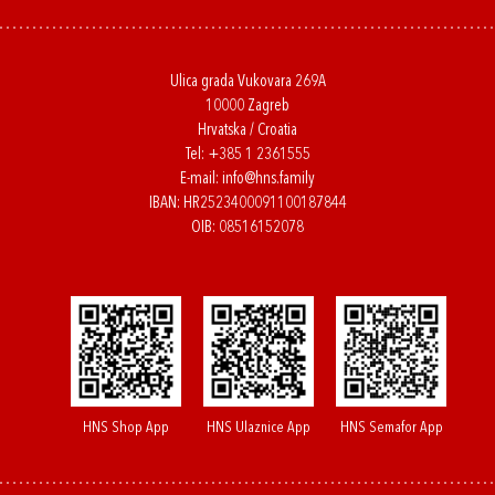
Ulica grada Vukovara 269A
10000 Zagreb
Hrvatska / Croatia
Tel:
+385 1 2361555
E-mail:
info@hns.family
IBAN: HR2523400091100187844
OIB: 08516152078
HNS Shop App
HNS Ulaznice App
HNS Semafor App