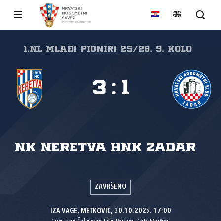
1.nl Mlađi pioniri 25/26, 9. kolo
3
:
1
NK Neretva
HNK Zadar
ZAVRŠENO
IZA VAGE, METKOVIĆ, 30.10.2025. 17:00