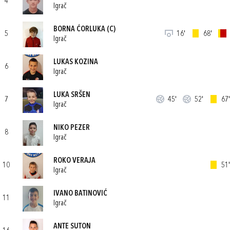
4
Igrač
BORNA ĆORLUKA
(C)
5
16'
68'
Igrač
LUKAS KOZINA
6
Igrač
LUKA SRŠEN
7
45'
52'
67'
Igrač
NIKO PEZER
8
Igrač
ROKO VERAJA
10
51'
Igrač
IVANO BATINOVIĆ
11
Igrač
ANTE SUTON