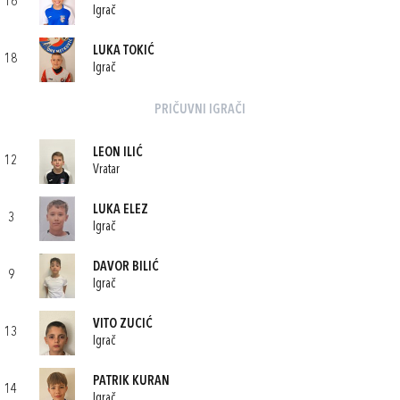
16
Igrač
LUKA TOKIĆ
18
Igrač
PRIČUVNI IGRAČI
LEON ILIĆ
12
Vratar
LUKA ELEZ
3
Igrač
DAVOR BILIĆ
9
Igrač
VITO ZUCIĆ
13
Igrač
PATRIK KURAN
14
Igrač