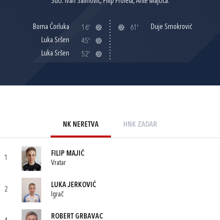
Suci: Ivan Šalinović, Filip Proleta, Ante Majčica.
Borna Ćorluka
Duje Smokrović
16'
61'
Luka Sršen
45'
Luka Sršen
52'
NK NERETVA
HNK ZADAR
FILIP MAJIĆ
1
Vratar
LUKA JERKOVIĆ
2
Igrač
ROBERT GRBAVAC