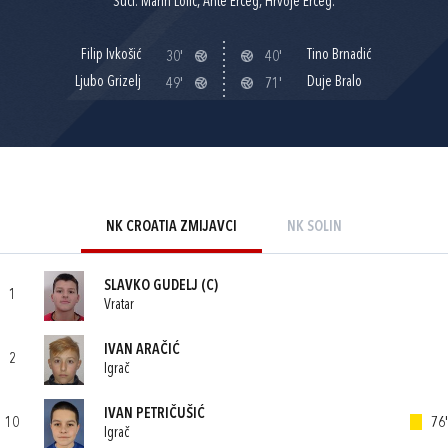
Suci: Marin Lolić, Ante Erceg, Hrvoje Erceg.
Filip Ivkošić
Tino Brnadić
30'
40'
Ljubo Grizelj
Duje Bralo
49'
71'
NK CROATIA ZMIJAVCI
NK SOLIN
SLAVKO GUDELJ
(C)
1
Vratar
IVAN ARAČIĆ
2
Igrač
IVAN PETRIČUŠIĆ
10
76'
Igrač