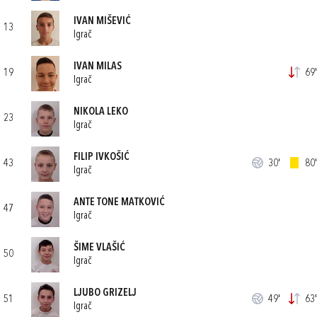
IVAN MIŠEVIĆ
13
Igrač
IVAN MILAS
19
69'
Igrač
NIKOLA LEKO
23
Igrač
FILIP IVKOŠIĆ
43
30'
80'
Igrač
ANTE TONE MATKOVIĆ
47
Igrač
ŠIME VLAŠIĆ
50
Igrač
LJUBO GRIZELJ
51
49'
63'
Igrač