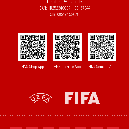
E-mail:
info@hns.family
IBAN: HR2523400091100187844
OIB: 08516152078
HNS Shop App
HNS Ulaznice App
HNS Semafor App