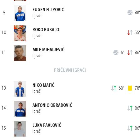
EUGEN FILIPOVIĆ
9
88'
Igrač
ROKO BUBALO
10
55'
Igrač
MILE MIHALJEVIĆ
11
6'
86'
Igrač
PRIČUVNI IGRAČI
NIKO MATIĆ
13
68'
78'
Igrač
ANTONIO OBRADOVIĆ
14
86'
Igrač
LUKA PAVLOVIĆ
15
86'
Igrač