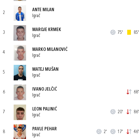
ANTE MILAN
2
Igrač
MAROJE KRMEK
3
75'
85'
Igrač
MARKO MILANOVIĆ
4
Igrač
MATEJ MUŠAN
5
Igrač
IVANO JELČIĆ
6
68'
Igrač
LEON PALINIĆ
7
20'
86'
Igrač
PAVLE PEHAR
8
2'
17'
46'
Igrač