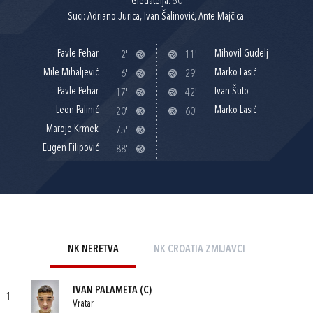
Gledatelja: 50
Suci: Adriano Jurica, Ivan Šalinović, Ante Majčica.
Pavle Pehar
Mihovil Gudelj
2'
11'
Mile Mihaljević
Marko Lasić
6'
29'
Pavle Pehar
Ivan Šuto
17'
42'
Leon Palinić
Marko Lasić
20'
60'
Maroje Krmek
75'
Eugen Filipović
88'
NK NERETVA
NK CROATIA ZMIJAVCI
IVAN PALAMETA
(C)
1
Vratar