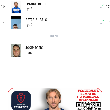
FRANKO BEBIĆ
16
46'
Igrač
PETAR BUBALO
17
55'
Igrač
TRENER
JOSIP TOŠIĆ
Trener