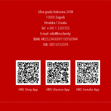
Ulica grada Vukovara 269A
10000 Zagreb
Hrvatska / Croatia
Tel:
+385 1 2361555
E-mail:
info@hns.family
IBAN: HR2523400091100187844
OIB: 08516152078
HNS Shop App
HNS Ulaznice App
HNS Semafor App