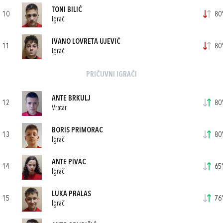
TONI BILIĆ
10
80'
Igrač
IVANO LOVRETA UJEVIĆ
11
80'
Igrač
PRIČUVNI IGRAČI
ANTE BRKULJ
12
80'
Vratar
BORIS PRIMORAC
13
80'
Igrač
ANTE PIVAC
14
65'
Igrač
LUKA PRALAS
15
76'
Igrač