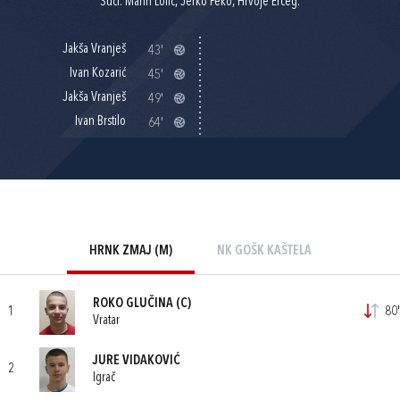
Suci: Marin Lolić, Jerko Peko, Hrvoje Erceg.
Jakša Vranješ
43'
Ivan Kozarić
45'
Jakša Vranješ
49'
Ivan Brstilo
64'
HRNK ZMAJ (M)
NK GOŠK KAŠTELA
ROKO GLUČINA
(C)
1
80'
Vratar
JURE VIDAKOVIĆ
2
Igrač