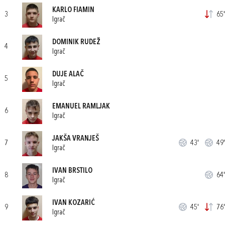
KARLO FIAMIN
3
65'
Igrač
DOMINIK RUDEŽ
4
Igrač
DUJE ALAČ
5
Igrač
EMANUEL RAMLJAK
6
Igrač
JAKŠA VRANJEŠ
7
43'
49'
Igrač
IVAN BRSTILO
8
64'
Igrač
IVAN KOZARIĆ
9
45'
76'
Igrač