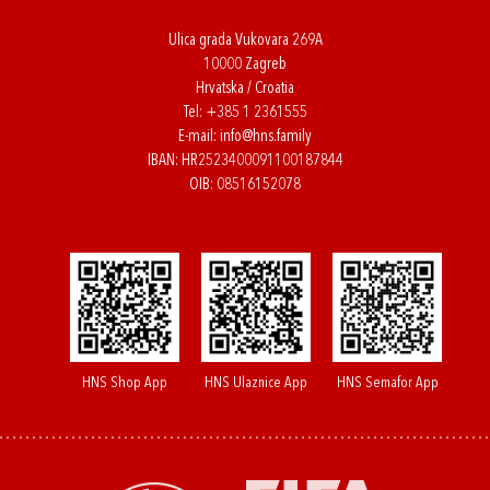
Ulica grada Vukovara 269A
10000 Zagreb
Hrvatska / Croatia
Tel:
+385 1 2361555
E-mail:
info@hns.family
IBAN: HR2523400091100187844
OIB: 08516152078
HNS Shop App
HNS Ulaznice App
HNS Semafor App