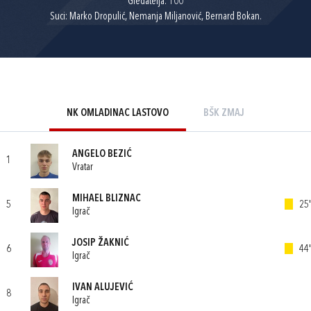
Gledatelja: 100
Suci: Marko Dropulić, Nemanja Miljanović, Bernard Bokan.
NK OMLADINAC LASTOVO
BŠK ZMAJ
ANGELO BEZIĆ
1
Vratar
MIHAEL BLIZNAC
5
25'
Igrač
JOSIP ŽAKNIĆ
6
44'
Igrač
IVAN ALUJEVIĆ
8
Igrač