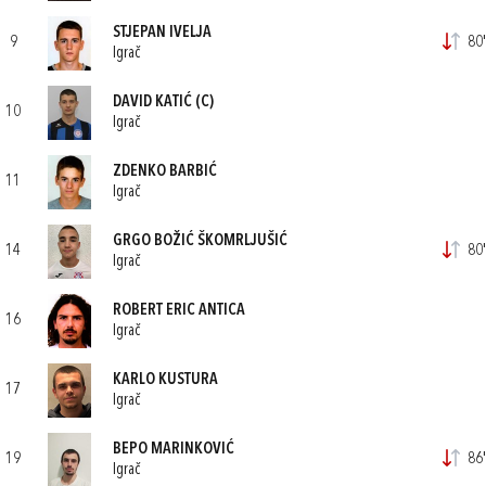
STJEPAN IVELJA
9
80'
Igrač
DAVID KATIĆ
(C)
10
Igrač
ZDENKO BARBIĆ
11
Igrač
GRGO BOŽIĆ ŠKOMRLJUŠIĆ
14
80'
Igrač
ROBERT ERIC ANTICA
16
Igrač
KARLO KUSTURA
17
Igrač
BEPO MARINKOVIĆ
19
86'
Igrač