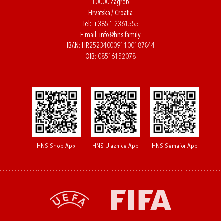
10000 Zagreb
Hrvatska / Croatia
Tel:
+385 1 2361555
E-mail:
info@hns.family
IBAN: HR2523400091100187844
OIB: 08516152078
HNS Shop App
HNS Ulaznice App
HNS Semafor App