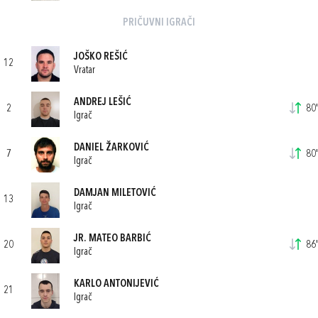
PRIČUVNI IGRAČI
JOŠKO REŠIĆ
12
Vratar
ANDREJ LEŠIĆ
2
80'
Igrač
DANIEL ŽARKOVIĆ
7
80'
Igrač
DAMJAN MILETOVIĆ
13
Igrač
JR. MATEO BARBIĆ
20
86'
Igrač
KARLO ANTONIJEVIĆ
21
Igrač