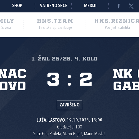
SHOP
VATRENO SRCE
MEDIJI
MILY
HNS.TEAM
HNS.RIZNIC
a Saveza
Hrvatske reprezentacije
Povijest i statistika
1. ŽNL 25/26, 4. kolo
nac
NK 
3
:
2
ovo
Gab
ZAVRŠENO
LUŽA, LASTOVO, 19.10.2025. 15:00
Gledatelja: 100
Suci: Filip Proleta, Marin Gnječ, Marin Maslać.