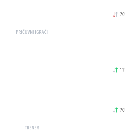
70'
PRIČUVNI IGRAČI
11'
70'
TRENER