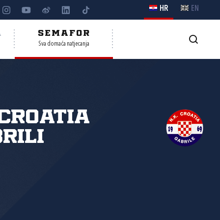
HR
EN
A
SEMAFOR
Sva domaća natjecanja
Croatia
rili