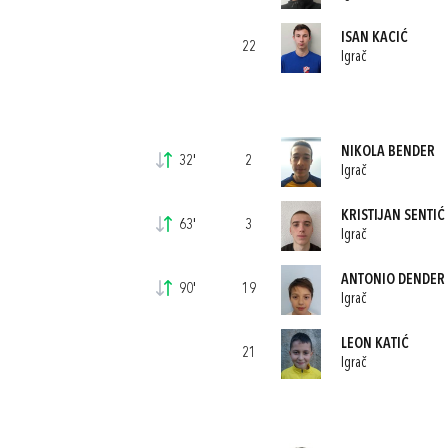
ISAN KACIĆ
22
Igrač
NIKOLA BENDER
32'
2
Igrač
KRISTIJAN SENTIĆ
63'
3
Igrač
ANTONIO DENDER
90'
19
Igrač
LEON KATIĆ
21
Igrač