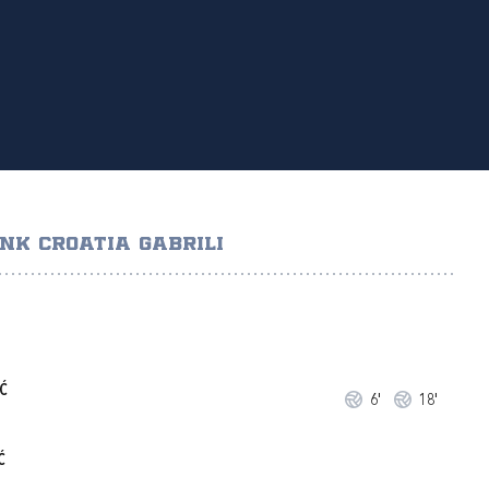
NK CROATIA GABRILI
Ć
6'
18'
Ć