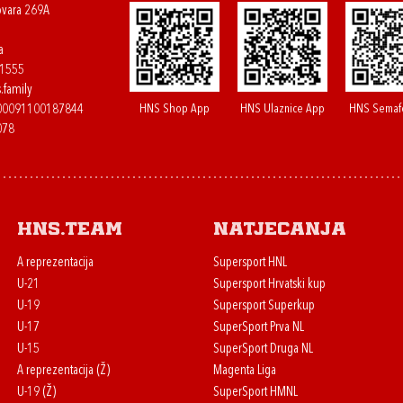
ovara 269A
a
61555
.family
HNS Shop App
HNS Ulaznice App
HNS Semaf
400091100187844
078
HNS.team
Natjecanja
A reprezentacija
Supersport HNL
U-21
Supersport Hrvatski kup
U-19
Supersport Superkup
U-17
SuperSport Prva NL
U-15
SuperSport Druga NL
A reprezentacija (Ž)
Magenta Liga
U-19 (Ž)
SuperSport HMNL