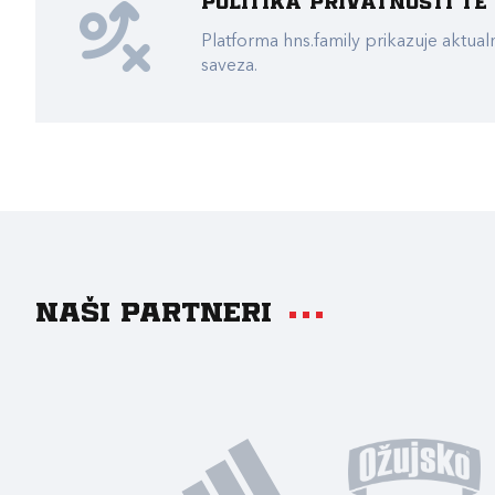
Politika privatnosti t
Platforma hns.family prikazuje akt
saveza.
Naši partneri