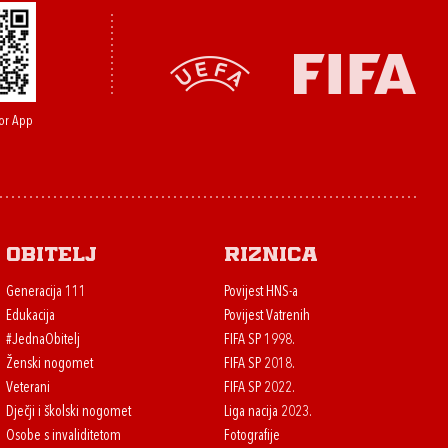
or App
Obitelj
Riznica
Generacija 111
Povijest HNS-a
Edukacija
Povijest Vatrenih
#JednaObitelj
FIFA SP 1998.
Ženski nogomet
FIFA SP 2018.
Veterani
FIFA SP 2022.
Dječji i školski nogomet
Liga nacija 2023.
Osobe s invaliditetom
Fotografije