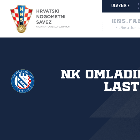
ULAZNICE
HNS.FA
Službena stranic
NK Omladi
Last