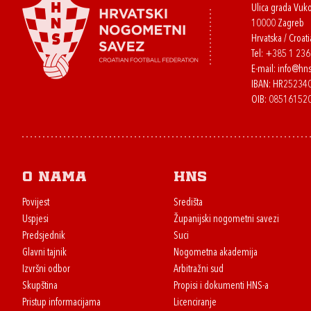
Ulica grada Vuk
10000 Zagreb
Hrvatska / Croati
Tel:
+385 1 23
E-mail:
info@hns
IBAN: HR2523
OIB: 08516152
O nama
HNS
Povijest
Središta
Uspjesi
Županijski nogometni savezi
Predsjednik
Suci
Glavni tajnik
Nogometna akademija
Izvršni odbor
Arbitražni sud
Skupština
Propisi i dokumenti HNS-a
Pristup informacijama
Licenciranje