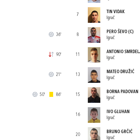
TIN VIDAK
7
Igrač
PERO ŠEVO
(C)
36'
8
Igrač
ANTONIO SMRDEL
90'
11
Igrač
MATEO DRUŽIĆ
21'
13
Igrač
BORNA PADOVAN
50'
86'
15
Igrač
IVO GLUHAN
16
Igrač
BRUNO GRČIĆ
20
Igrač