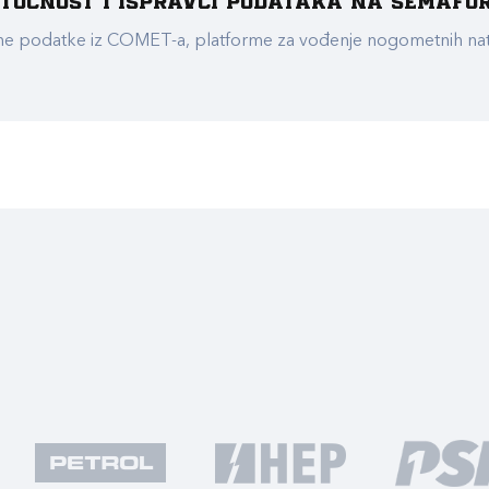
e točnost i ispravci podataka na Semafo
ualne podatke iz COMET-a, platforme za vođenje nogometnih n