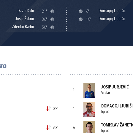
David Katić
Domagoj Ljubišić
21'
6'
Josip Žaknić
Domagoj Ljubišić
36'
18'
Zdenko Barbić
50'
VO
JOSIP JURJEVIĆ
1
Vratar
DOMAGOJ LJUBIŠI
32'
4
Igrač
TOMISLAV ŽANETI
63'
6
Igrač