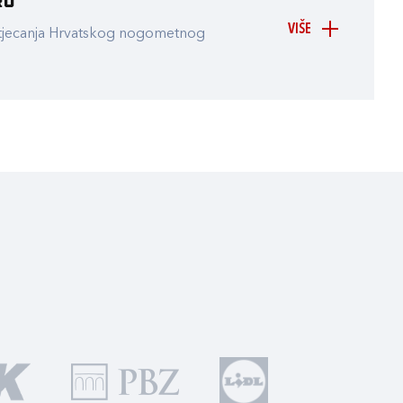
ru
VIŠE
atjecanja Hrvatskog nogometnog