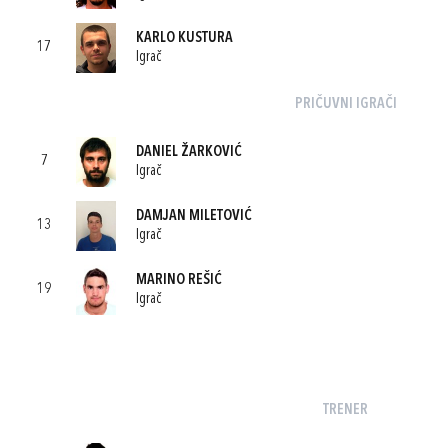
KARLO KUSTURA
17
Igrač
PRIČUVNI IGRAČI
DANIEL ŽARKOVIĆ
7
Igrač
DAMJAN MILETOVIĆ
13
Igrač
MARINO REŠIĆ
19
Igrač
TRENER