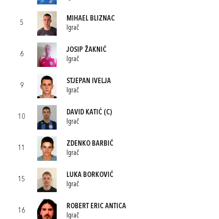
MIHAEL BLIZNAC
5
Igrač
JOSIP ŽAKNIĆ
6
Igrač
STJEPAN IVELJA
9
Igrač
DAVID KATIĆ
(C)
10
Igrač
ZDENKO BARBIĆ
11
Igrač
LUKA BORKOVIĆ
15
Igrač
ROBERT ERIC ANTICA
16
Igrač