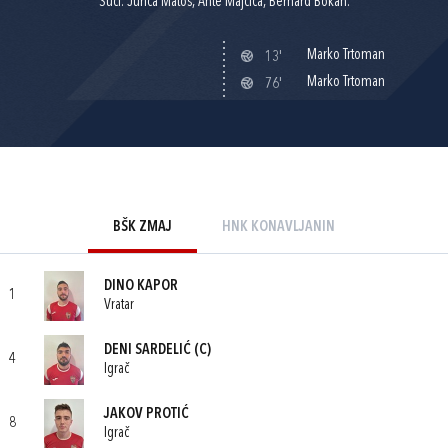
Suci: Jurica Matoš, Ante Majčica, Bernard Bokan.
Marko Trtoman
13'
Marko Trtoman
76'
BŠK ZMAJ
HNK KONAVLJANIN
DINO KAPOR
1
Vratar
DENI SARDELIĆ
(C)
4
Igrač
JAKOV PROTIĆ
8
Igrač