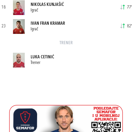
NIKOLAS KUNJAŠIĆ
18
77'
Igrač
IVAN FRAN KRAMAR
23
82'
Igrač
TRENER
LUKA CETINIĆ
Trener