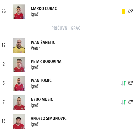
MARKO CURAĆ
28
69'
Igrač
PRIČUVNI IGRAČI
IVAN ŽANETIĆ
12
Vratar
PETAR BOROVINA
2
Igrač
IVAN TOMIĆ
5
82'
Igrač
NEDO MUŠIĆ
7
67'
Igrač
ANĐELO ŠIMUNOVIĆ
15
Igrač