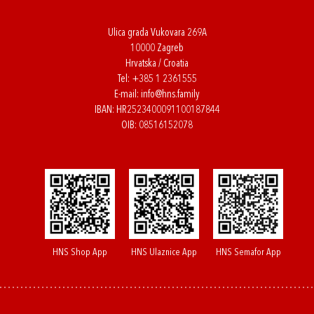
Ulica grada Vukovara 269A
10000 Zagreb
Hrvatska / Croatia
Tel:
+385 1 2361555
E-mail:
info@hns.family
IBAN: HR2523400091100187844
OIB: 08516152078
HNS Shop App
HNS Ulaznice App
HNS Semafor App