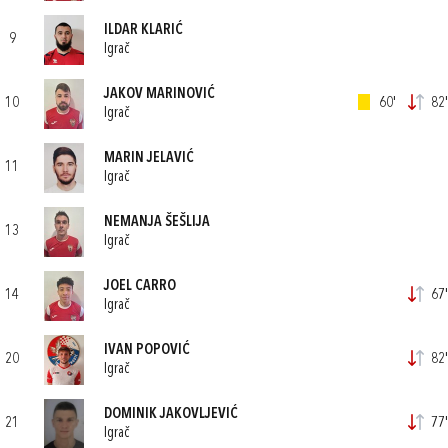
ILDAR KLARIĆ
9
Igrač
JAKOV MARINOVIĆ
10
60'
82'
Igrač
MARIN JELAVIĆ
11
Igrač
NEMANJA ŠEŠLIJA
13
Igrač
JOEL CARRO
14
67'
Igrač
IVAN POPOVIĆ
20
82'
Igrač
DOMINIK JAKOVLJEVIĆ
21
77'
Igrač