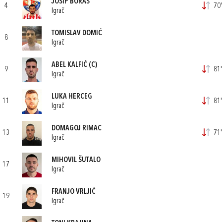
JOSIP BORAS
4
70'
Igrač
TOMISLAV DOMIĆ
8
Igrač
ABEL KALFIĆ
(C)
9
81'
Igrač
LUKA HERCEG
11
81'
Igrač
DOMAGOJ RIMAC
13
71'
Igrač
MIHOVIL ŠUTALO
17
Igrač
FRANJO VRLJIĆ
19
Igrač