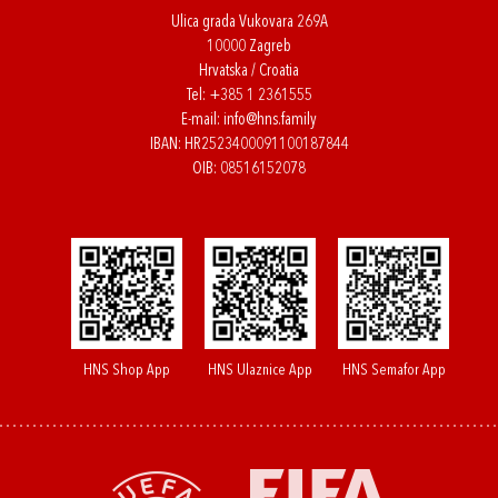
Ulica grada Vukovara 269A
10000 Zagreb
Hrvatska / Croatia
Tel:
+385 1 2361555
E-mail:
info@hns.family
IBAN: HR2523400091100187844
OIB: 08516152078
HNS Shop App
HNS Ulaznice App
HNS Semafor App