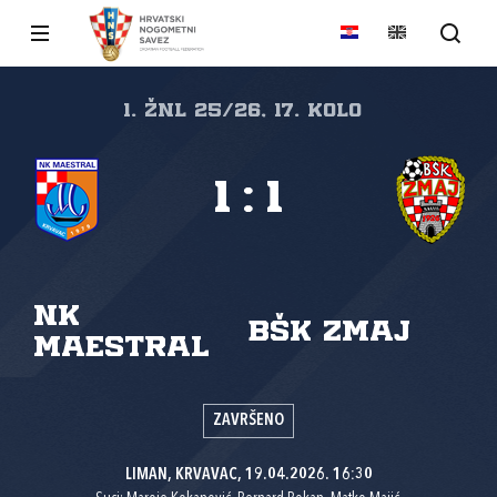
1. ŽNL 25/26, 17. kolo
1
:
1
NK
BŠK Zmaj
Maestral
ZAVRŠENO
LIMAN, KRVAVAC, 19.04.2026. 16:30