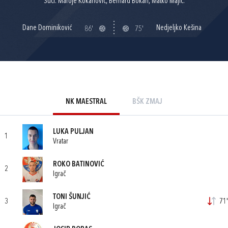
Suci: Maroje Kokanović, Bernard Bokan, Matko Majić.
Dane Dominiković
Nedjeljko Kešina
86'
75'
NK MAESTRAL
BŠK ZMAJ
LUKA PULJAN
1
Vratar
ROKO BATINOVIĆ
2
Igrač
TONI ŠUNJIĆ
3
71'
Igrač