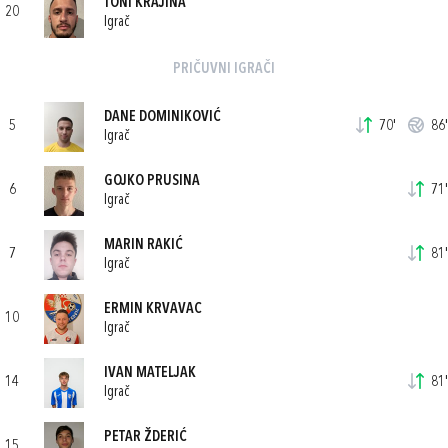
TONI KRAJINA
20
Igrač
PRIČUVNI IGRAČI
DANE DOMINIKOVIĆ
5
70'
86'
Igrač
GOJKO PRUSINA
6
71'
Igrač
MARIN RAKIĆ
7
81'
Igrač
ERMIN KRVAVAC
10
Igrač
IVAN MATELJAK
14
81'
Igrač
PETAR ŽDERIĆ
15