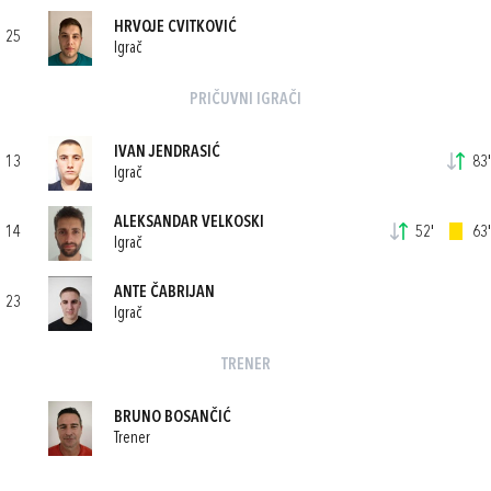
HRVOJE CVITKOVIĆ
25
Igrač
PRIČUVNI IGRAČI
IVAN JENDRASIĆ
13
83'
Igrač
ALEKSANDAR VELKOSKI
14
52'
63'
Igrač
ANTE ČABRIJAN
23
Igrač
TRENER
BRUNO BOSANČIĆ
Trener