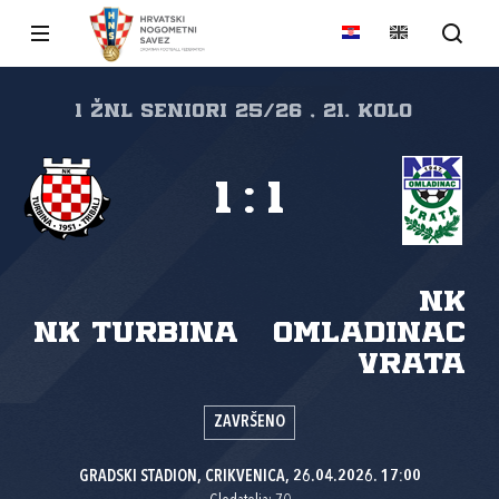
1 ŽNL SENIORI 25/26 , 21. kolo
1
:
1
NK
NK Turbina
Omladinac
Vrata
ZAVRŠENO
GRADSKI STADION, CRIKVENICA, 26.04.2026. 17:00