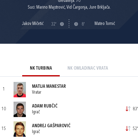
Gledatelja: 70
Suci: Marino Majstrović, Vid Čargonja, Jure Brkljača.
Jakov Mičetić
Mateo Tomić
32'
8'
NK TURBINA
NK OMLADINAC VRATA
MATIJA MANESTAR
1
Vratar
ADAM RUBČIĆ
10
83'
Igrač
ANDREJ GAŠPAROVIĆ
15
52'
Igrač