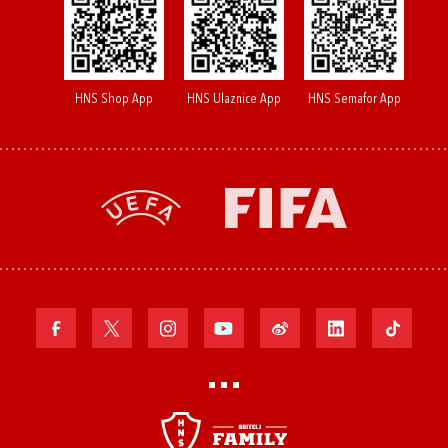
HNS Shop App
HNS Ulaznice App
HNS Semafor App