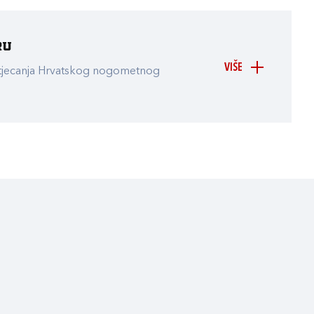
ru
VIŠE
atjecanja Hrvatskog nogometnog