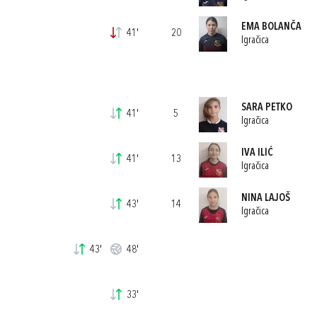
EMA BOLANČA
41'
20
Igračica
SARA PETKO
41'
5
Igračica
IVA ILIĆ
41'
13
Igračica
NINA LAJOŠ
43'
14
Igračica
43'
48'
33'