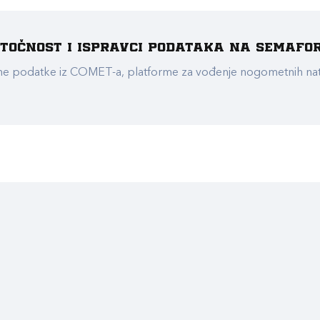
e točnost i ispravci podataka na Semafo
ualne podatke iz COMET-a, platforme za vođenje nogometnih n