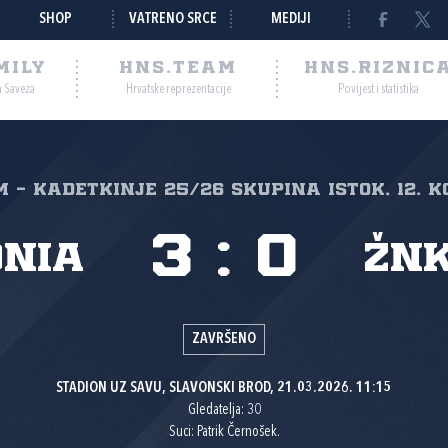
SHOP
VATRENO SRCE
MEDIJI
MILY
HNS.TEAM
HNS.RIZNIC
a Saveza
Hrvatske reprezentacije
Povijest i statistika
 - kadetkinje 25/26 skupina Istok, 12. k
3
:
0
nia
ŽNK
ZAVRŠENO
STADION UZ SAVU, SLAVONSKI BROD, 21.03.2026. 11:15
Gledatelja: 30
Suci: Patrik Černošek.