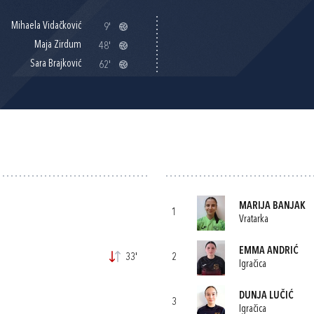
Mihaela Vidačković
9'
Maja Zirdum
48'
Sara Brajković
62'
MARIJA BANJAK
1
Vratarka
EMMA ANDRIĆ
33'
2
Igračica
DUNJA LUČIĆ
3
Igračica