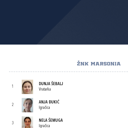
ŽNK MARSONIA
DUNJA ŠEBALJ
1
Vratarka
ANJA ĐUKIĆ
2
Igračica
NELA ŠEMUGA
3
Igračica