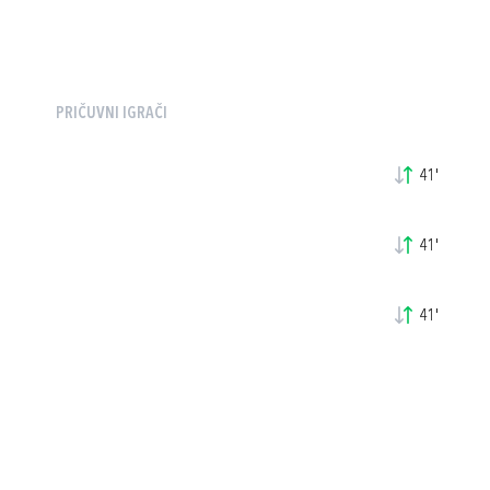
PRIČUVNI IGRAČI
41'
41'
41'