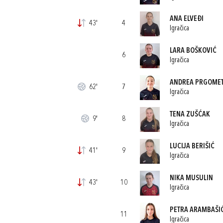
ANA ELVEĐI
43'
4
Igračica
LARA BOŠKOVIĆ
6
Igračica
ANDREA PRGOME
62'
7
Igračica
TENA ZUŠĆAK
9'
8
Igračica
LUCIJA BERIŠIĆ
41'
9
Igračica
NIKA MUSULIN
43'
10
Igračica
PETRA ARAMBAŠI
11
Igračica