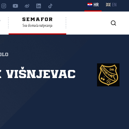
HR
EN
A
SEMAFOR
Sva domaća natjecanja
olo
 Višnjevac