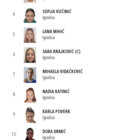
SOFIJA VUČINIĆ
4
Igračica
LANA MIHIĆ
5
Igračica
SARA BRAJKOVIĆ
(C)
6
Igračica
MIHAELA VIDAČKOVIĆ
7
Igračica
NADIA KATINIĆ
8
Igračica
KARLA POVERK
9
Igračica
DORA DRMIĆ
10
Igračica