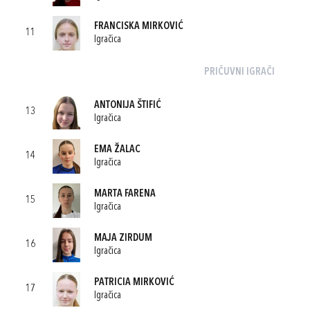
FRANCISKA MIRKOVIĆ
11
Igračica
PRIČUVNI IGRAČI
ANTONIJA ŠTIFIĆ
13
Igračica
EMA ŽALAC
14
Igračica
MARTA FARENA
15
Igračica
MAJA ZIRDUM
16
Igračica
PATRICIA MIRKOVIĆ
17
Igračica