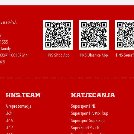
ovara 269A
a
61555
.family
HNS Shop App
HNS Ulaznice App
HNS Semaf
400091100187844
078
HNS.team
Natjecanja
A reprezentacija
Supersport HNL
U-21
Supersport Hrvatski kup
U-19
Supersport Superkup
U-17
SuperSport Prva NL