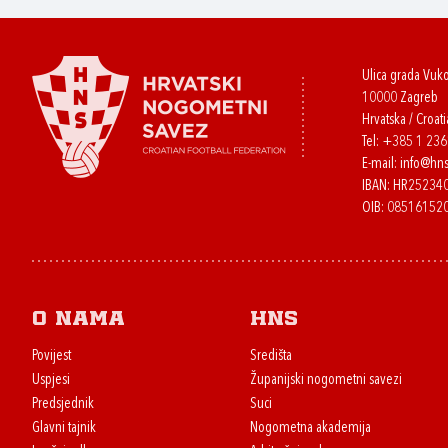
Ulica grada Vuk
10000 Zagreb
Hrvatska / Croati
Tel:
+385 1 23
E-mail:
info@hns
IBAN: HR2523
OIB: 08516152
O nama
HNS
Povijest
Središta
Uspjesi
Županijski nogometni savezi
Predsjednik
Suci
Glavni tajnik
Nogometna akademija