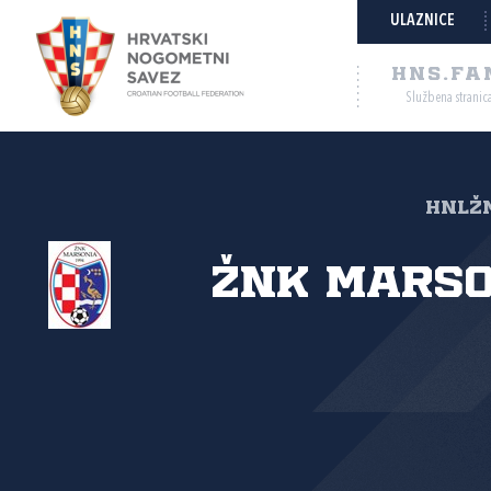
ULAZNICE
HNS.FA
Službena stranic
HNLŽM
ŽNK Marso