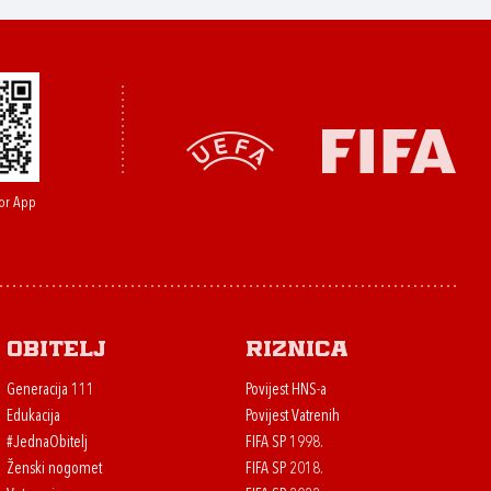
or App
Obitelj
Riznica
Generacija 111
Povijest HNS-a
Edukacija
Povijest Vatrenih
#JednaObitelj
FIFA SP 1998.
Ženski nogomet
FIFA SP 2018.