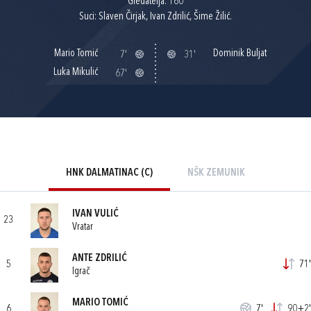
Gledatelja: 160
Suci: Slaven Čirjak, Ivan Zdrilić, Šime Žilić.
Mario Tomić
Dominik Buljat
7'
31'
Luka Mikulić
67'
HNK DALMATINAC (C)
NŠK ZEMUNIK
IVAN VULIĆ
23
Vratar
ANTE ZDRILIĆ
5
71'
Igrač
MARIO TOMIĆ
6
7'
90+2'