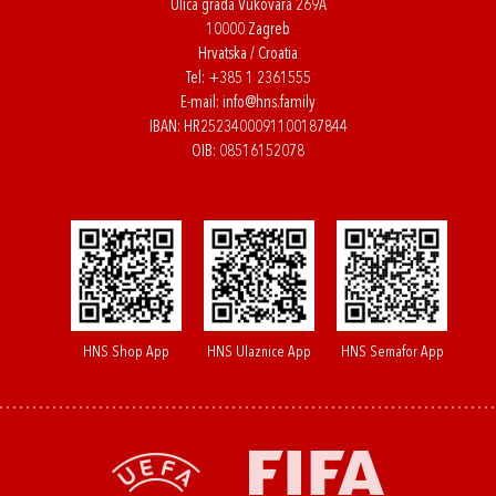
Ulica grada Vukovara 269A
10000 Zagreb
Hrvatska / Croatia
Tel:
+385 1 2361555
E-mail:
info@hns.family
IBAN: HR2523400091100187844
OIB: 08516152078
HNS Shop App
HNS Ulaznice App
HNS Semafor App