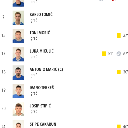
Igrač
KARLO TOMIĆ
7
Igrač
TONI MORIĆ
15
37'
Igrač
LUKA MIKULIĆ
17
51'
67'
Igrač
ANTONIO MARIĆ
(C)
18
30'
Igrač
IVANO TERKEŠ
19
Igrač
JOSIP STIPIĆ
20
Igrač
STIPE ČAKARUN
24
40'