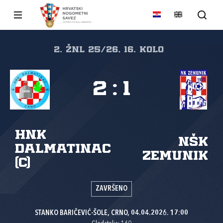
2. ŽNL 25/26, 16. kolo
2
:
1
HNK
NŠK
Dalmatinac
Zemunik
(C)
ZAVRŠENO
STANKO BARIČEVIĆ-ŠOLE, CRNO, 04.04.2026. 17:00