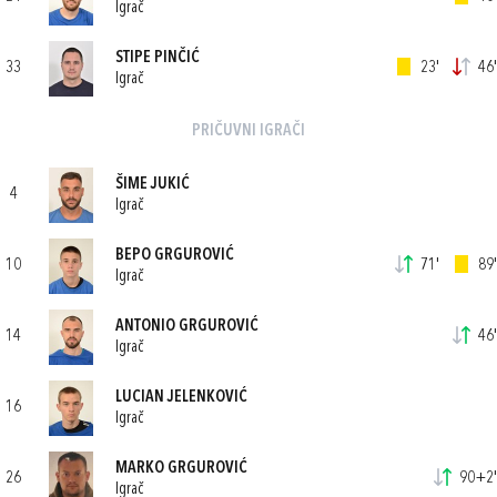
Igrač
STIPE PINČIĆ
33
23'
46'
Igrač
PRIČUVNI IGRAČI
ŠIME JUKIĆ
4
Igrač
BEPO GRGUROVIĆ
10
71'
89'
Igrač
ANTONIO GRGUROVIĆ
14
46'
Igrač
LUCIAN JELENKOVIĆ
16
Igrač
MARKO GRGUROVIĆ
26
90+2'
Igrač