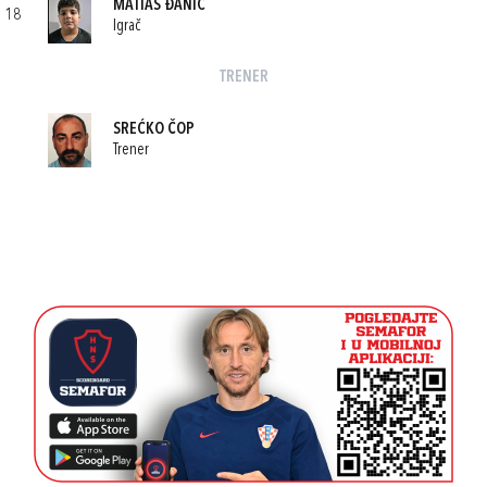
MATIAS ĐANIĆ
18
Igrač
TRENER
SREĆKO ČOP
Trener