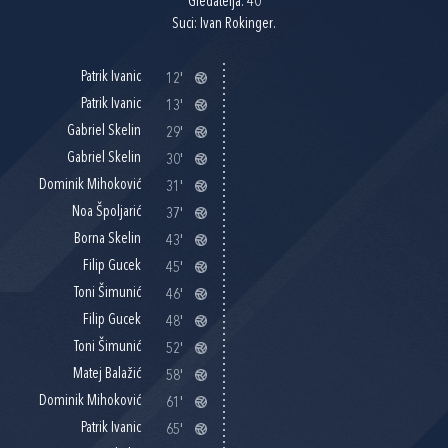
Gledatelja: 40
Suci: Ivan Rokinger.
Patrik Ivanic
12'
Patrik Ivanic
13'
Gabriel Skelin
29'
Gabriel Skelin
30'
Dominik Mihoković
31'
Noa Špoljarić
37'
Borna Skelin
43'
Filip Gucek
45'
Toni Šimunić
46'
Filip Gucek
48'
Toni Šimunić
52'
Matej Balažić
58'
Dominik Mihoković
61'
Patrik Ivanic
65'