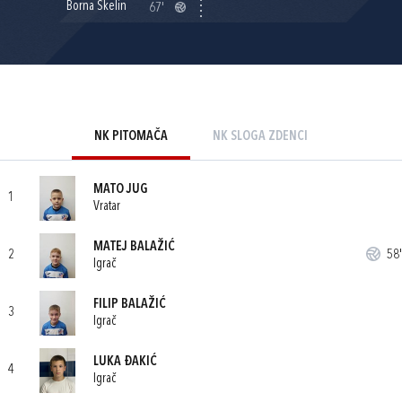
Borna Skelin
67'
NK PITOMAČA
NK SLOGA ZDENCI
MATO JUG
1
Vratar
MATEJ BALAŽIĆ
2
58'
Igrač
FILIP BALAŽIĆ
3
Igrač
LUKA ĐAKIĆ
4
Igrač