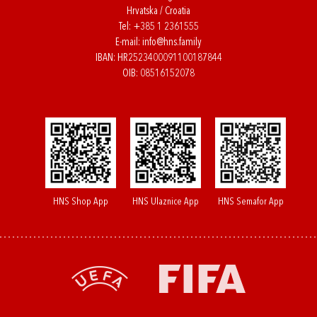
Hrvatska / Croatia
Tel:
+385 1 2361555
E-mail:
info@hns.family
IBAN: HR2523400091100187844
OIB: 08516152078
HNS Shop App
HNS Ulaznice App
HNS Semafor App