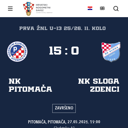
PRVA ŽNL U-13 25/26, 11. kolo
15
:
0
NK
NK Sloga
Pitomača
Zdenci
ZAVRŠENO
PITOMAČA, PITOMAČA, 27.05.2026. 19:00