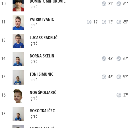
DOMINIK MIHOKOVIĆ
10
31'
61'
Igrač
PATRIK IVANIC
11
12'
13'
65'
Igrač
LUCASS RADELIĆ
13
Igrač
BORNA SKELIN
14
43'
67'
Igrač
TONI ŠIMUNIĆ
15
46'
52'
Igrač
NOA ŠPOLJARIĆ
16
37'
Igrač
ROKO TKALČEC
17
Igrač