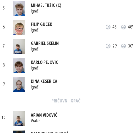
MIHAEL TRŽIĆ
(C)
5
Igrač
FILIP GUCEK
6
45'
48'
Igrač
GABRIEL SKELIN
7
29'
30'
Igrač
KARLO PEJOVIĆ
8
Igrač
DINA KESERICA
9
Igrač
PRIČUVNI IGRAČI
ARIAN VIDOVIĆ
12
Vratar