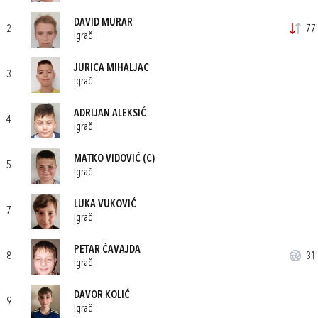
DAVID MURAR
2
77'
Igrač
JURICA MIHALJAC
3
Igrač
ADRIJAN ALEKSIĆ
4
Igrač
MATKO VIDOVIĆ
(C)
5
Igrač
LUKA VUKOVIĆ
7
Igrač
PETAR ČAVAJDA
8
31'
Igrač
DAVOR KOLIĆ
9
Igrač