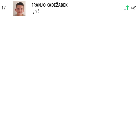
FRANJO KADEŽABEK
17
46'
Igrač