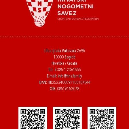
Ulica grada Vukovara 269A
10000 Zagreb
Hrvatska / Croatia
Tel:
+385 1 2361555
E-mail:
info@hns.family
IBAN: HR2523400091100187844
OIB: 08516152078