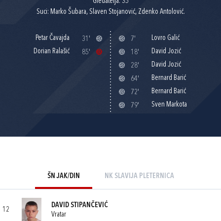
Gledatelja: 35
Suci: Marko Šubara, Slaven Stojanović, Zdenko Antolović.
Petar Čavajda
Lovro Galić
31'
7'
Dorian Ralašić
David Jozić
85'
18'
David Jozić
28'
Bernard Barić
64'
Bernard Barić
72'
Sven Markota
79'
ŠN JAK/DIN
NK SLAVIJA PLETERNICA
DAVID STIPANČEVIĆ
12
Vratar