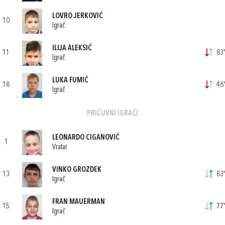
LOVRO JERKOVIĆ
10
Igrač
ILIJA ALEKSIĆ
11
83'
Igrač
LUKA FUMIĆ
18
46'
Igrač
PRIČUVNI IGRAČI
LEONARDO CIGANOVIĆ
1
Vratar
VINKO GROZDEK
13
83'
Igrač
FRAN MAUERMAN
15
77'
Igrač