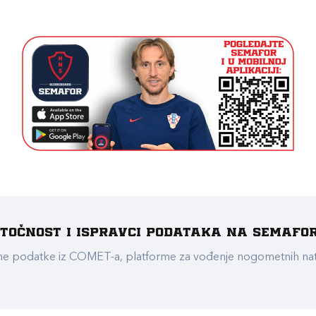
e točnost i ispravci podataka na Semafo
ualne podatke iz COMET-a, platforme za vođenje nogometnih n