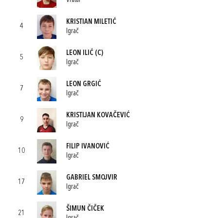
Vratar
KRISTIAN MILETIĆ
4
Igrač
LEON ILIĆ
(C)
5
Igrač
LEON GRGIĆ
7
Igrač
KRISTIJAN KOVAČEVIĆ
9
Igrač
FILIP IVANOVIĆ
10
Igrač
GABRIEL SMOJVIR
17
Igrač
ŠIMUN ČIČEK
21