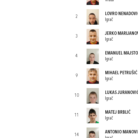
Vratar
LOVRO NENADOVI
2
Igrač
JERKO MARIJANO
3
Igrač
EMANUEL MAJSTO
4
Igrač
MIHAEL PETRUŠIĆ
9
Igrač
LUKAS JURANOVI
10
Igrač
MATEJ BRBLIĆ
11
Igrač
ANTONIO MANOVI
14