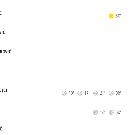
Ć
50'
VIĆ
ROVIĆ
Ć
(C)
13'
17'
21'
38'
16'
50'
Ć