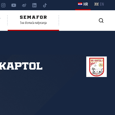
HR
EN
A
SEMAFOR
Sva domaća natjecanja
Kaptol