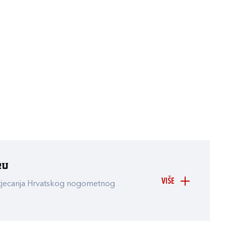
ru
VIŠE
atjecanja Hrvatskog nogometnog