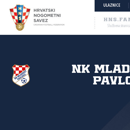
ULAZNICE
HNS.FA
Službena stranic
NK Mlad
Pavl