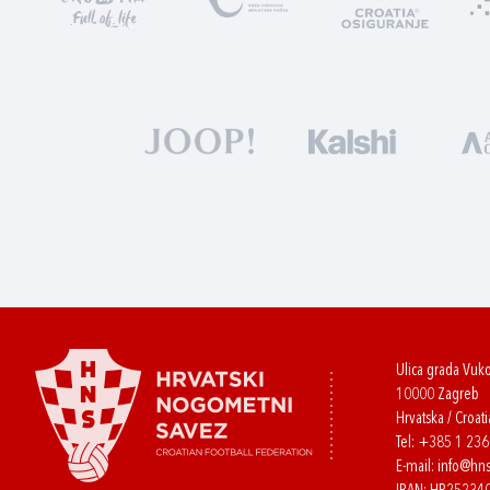
Ulica grada Vuk
10000 Zagreb
Hrvatska / Croati
Tel:
+385 1 23
E-mail:
info@hns