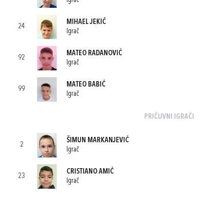
Igrač
MIHAEL JEKIĆ
24
Igrač
MATEO RADANOVIĆ
92
Igrač
MATEO BABIĆ
99
Igrač
PRIČUVNI IGRAČI
ŠIMUN MARKANJEVIĆ
2
Igrač
CRISTIANO AMIĆ
23
Igrač