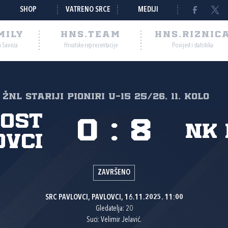
SHOP
VATRENO SRCE
MEDIJI
MILY
HNS.TEAM
HNS.RIZNIC
a Saveza
Hrvatske reprezentacije
Povijest i statistika
ŽNL STARIJI PIONIRI U-15 25/26, 11. kolo
ost
0
:
8
NK 
ovci
ZAVRŠENO
SRC PAVLOVCI, PAVLOVCI, 16.11.2025. 11:00
Gledatelja: 20
Suci: Velimir Jelavić.