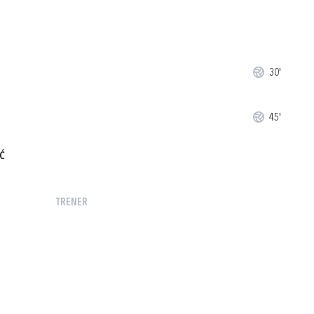
30'
45'
Ć
TRENER