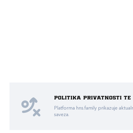
Politika privatnosti t
Platforma hns.family prikazuje akt
saveza.