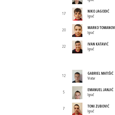
Igrač
NIKO JAGODIĆ
17
Igrač
MARKO TOMANOV
20
Igrač
IVAN KATAVIĆ
22
Igrač
GABRIEL MATIŠIĆ
12
Vratar
EMANUEL JANJIĆ
5
Igrač
TONI ZUBOVIĆ
7
Igrač