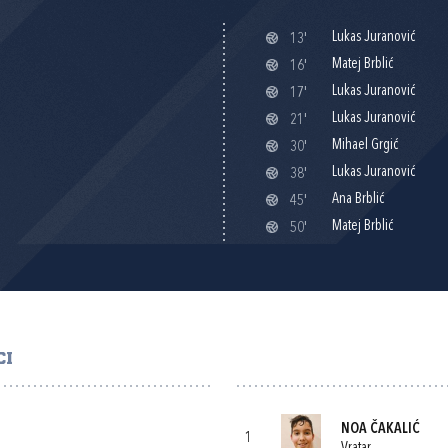
Lukas Juranović
13'
Matej Brblić
16'
Lukas Juranović
17'
Lukas Juranović
21'
Mihael Grgić
30'
Lukas Juranović
38'
Ana Brblić
45'
Matej Brblić
50'
CI
NOA ČAKALIĆ
1