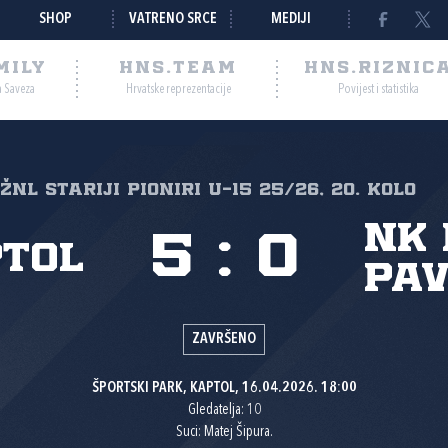
SHOP
VATRENO SRCE
MEDIJI
MILY
HNS.TEAM
HNS.RIZNIC
a Saveza
Hrvatske reprezentacije
Povijest i statistika
ŽNL STARIJI PIONIRI U-15 25/26, 20. kolo
NK
5
:
0
ptol
Pav
ZAVRŠENO
ŠPORTSKI PARK, KAPTOL, 16.04.2026. 18:00
Gledatelja: 10
Suci: Matej Šipura.