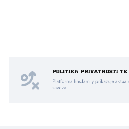
Politika privatnosti t
Platforma hns.family prikazuje akt
saveza.