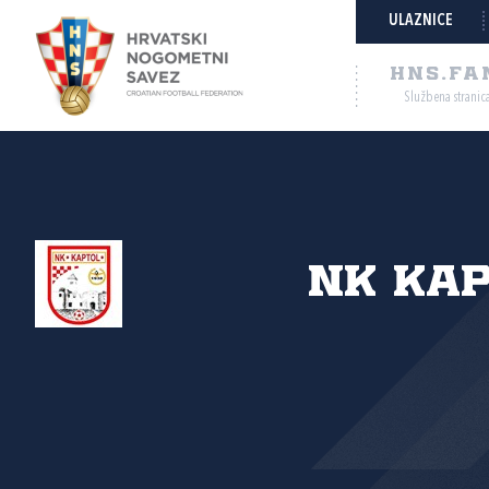
ULAZNICE
HNS.FA
Službena stranic
NK Ka