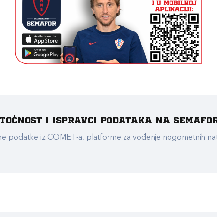
e točnost i ispravci podataka na Semafo
ualne podatke iz COMET-a, platforme za vođenje nogometnih n