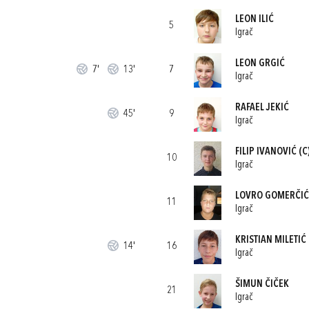
LEON ILIĆ
5
Igrač
LEON GRGIĆ
7'
13'
7
Igrač
RAFAEL JEKIĆ
45'
9
Igrač
FILIP IVANOVIĆ
(C
10
Igrač
LOVRO GOMERČIĆ
11
Igrač
KRISTIAN MILETIĆ
14'
16
Igrač
ŠIMUN ČIČEK
21
Igrač