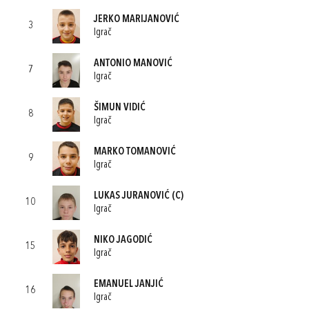
JERKO MARIJANOVIĆ
3
Igrač
ANTONIO MANOVIĆ
7
Igrač
ŠIMUN VIDIĆ
8
Igrač
MARKO TOMANOVIĆ
9
Igrač
LUKAS JURANOVIĆ
(C)
10
Igrač
NIKO JAGODIĆ
15
Igrač
EMANUEL JANJIĆ
16
Igrač