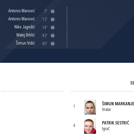
Antonio Manović
7'
Antonio Manović
13'
Niko Jagodić
14'
Matej Brblić
43'
Šimun Vidić
45'
N
ŠIMUN MARKANJE
1
Vratar
PATRIK SESTRIĆ
4
Igrač