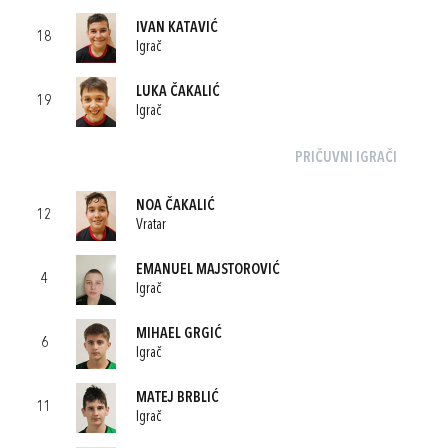
IVAN KATAVIĆ
18
Igrač
LUKA ČAKALIĆ
19
Igrač
PRIČUVNI IGRAČI
NOA ČAKALIĆ
12
Vratar
EMANUEL MAJSTOROVIĆ
4
Igrač
MIHAEL GRGIĆ
6
Igrač
MATEJ BRBLIĆ
11
Igrač