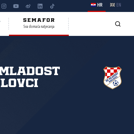
HR
EN
A
SEMAFOR
Sva domaća natjecanja
 Mladost
lovci