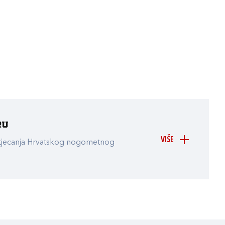
ru
VIŠE
atjecanja Hrvatskog nogometnog