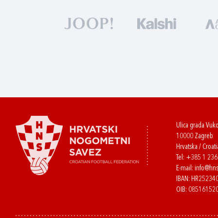
Ulica grada Vuk
10000 Zagreb
Hrvatska / Croati
Tel:
+385 1 23
E-mail:
info@hns
IBAN: HR2523
OIB: 08516152