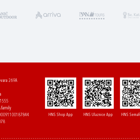
ovara 269A
a
61555
.family
HNS Shop App
HNS Ulaznice App
HNS Semaf
400091100187844
078