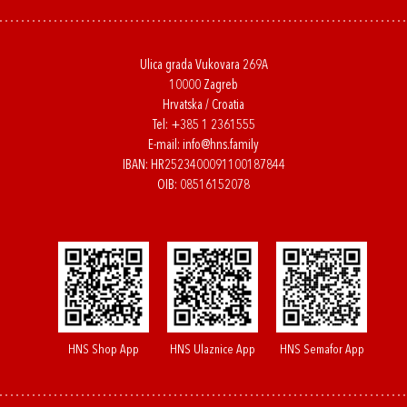
Ulica grada Vukovara 269A
10000 Zagreb
Hrvatska / Croatia
Tel:
+385 1 2361555
E-mail:
info@hns.family
IBAN: HR2523400091100187844
OIB: 08516152078
HNS Shop App
HNS Ulaznice App
HNS Semafor App