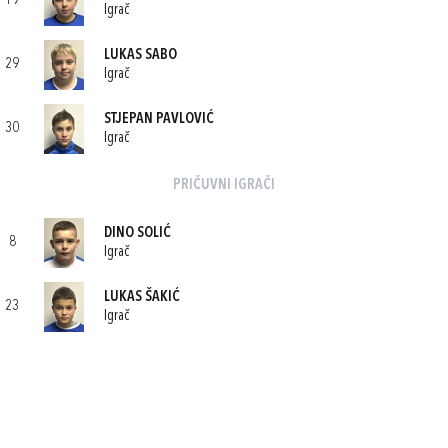
19
Igrač
LUKAS SABO
29
Igrač
STJEPAN PAVLOVIĆ
30
Igrač
PRIČUVNI IGRAČI
DINO SOLIĆ
8
Igrač
LUKAS ŠAKIĆ
23
Igrač