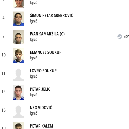
2
Igrač
ŠIMUN PETAR SREBROVIĆ
4
Igrač
IVAN SAMARŽIJA
(C)
7
68'
Igrač
EMANUEL SOUKUP
10
Igrač
LOVRO SOUKUP
11
Igrač
PETAR JELIĆ
13
Igrač
NEO VIDOVIĆ
18
Igrač
PETAR KALEM