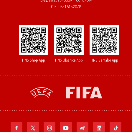
IBAN: HR2523400091100187844
OIB: 08516152078
HNS Shop App
HNS Ulaznice App
HNS Semafor App