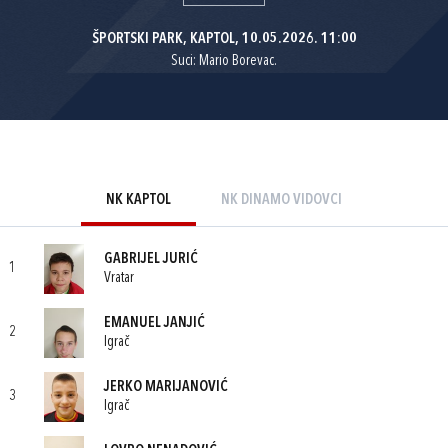
ŠPORTSKI PARK, KAPTOL, 10.05.2026. 11:00
Suci: Mario Borevac.
NK KAPTOL
NK DINAMO VIDOVCI
GABRIJEL JURIĆ
1
Vratar
EMANUEL JANJIĆ
2
Igrač
JERKO MARIJANOVIĆ
3
Igrač