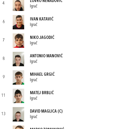
LOVRO NENADOVIĆ
4
Igrač
IVAN KATAVIĆ
6
Igrač
NIKO JAGODIĆ
7
Igrač
ANTONIO MANOVIĆ
8
Igrač
MIHAEL GRGIĆ
9
Igrač
MATEJ BRBLIĆ
11
Igrač
DAVID MAGLICA
(C)
13
Igrač