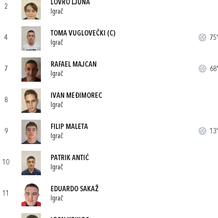
LOVRO LJUNA
2
Igrač
TOMA VUGLOVEČKI
(C)
4
75'
Igrač
RAFAEL MAJCAN
7
68'
Igrač
IVAN MEĐIMOREC
8
Igrač
FILIP MALETA
9
13'
Igrač
PATRIK ANTIĆ
10
Igrač
EDUARDO SAKAŽ
11
Igrač