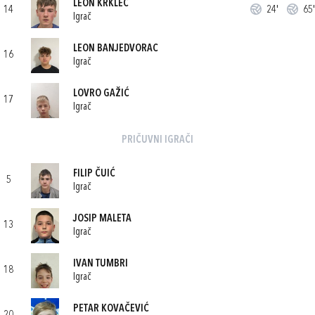
LEON KRKLEC
14
24'
65'
Igrač
LEON BANJEDVORAC
16
Igrač
LOVRO GAŽIĆ
17
Igrač
PRIČUVNI IGRAČI
FILIP ČUIĆ
5
Igrač
JOSIP MALETA
13
Igrač
IVAN TUMBRI
18
Igrač
PETAR KOVAČEVIĆ