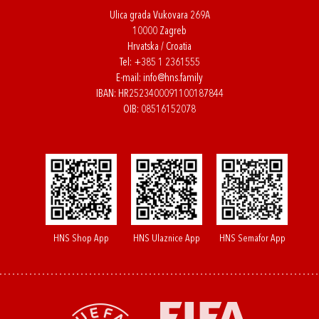
Ulica grada Vukovara 269A
10000 Zagreb
Hrvatska / Croatia
Tel:
+385 1 2361555
E-mail:
info@hns.family
IBAN: HR2523400091100187844
OIB: 08516152078
HNS Shop App
HNS Ulaznice App
HNS Semafor App