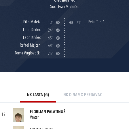
Gledatelja: 40
Suci: Fran Mrzlečki.
Filip Maleta
Petar Tunić
13'
71'
Leon Krklec
24'
Leon Krklec
65'
Rafael Majcan
68'
Toma Vuglovečki
75'
NK LASTA (G)
NK DINAMO PREDAVAC
FLORIJAN PALATINUŠ
12
Vratar