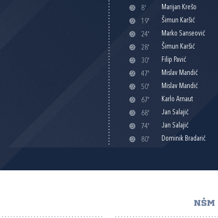
Marijan Krešo
8'
Šimun Karšić
19'
Marko Sanseović
24'
Šimun Karšić
28'
Filip Pavić
30'
Mislav Mandić
47'
Mislav Mandić
50'
Karlo Arnaut
67'
Jan Salajić
68'
Jan Salajić
74'
Dominik Bradarić
80'
NŠM 