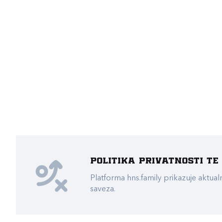
Politika privatnosti t
Platforma hns.family prikazuje akt
saveza.