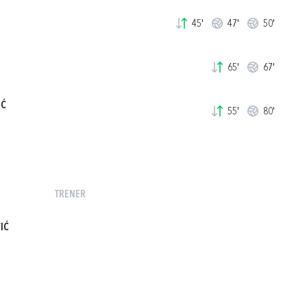
45'
47'
50'
65'
67'
IĆ
55'
80'
TRENER
IĆ