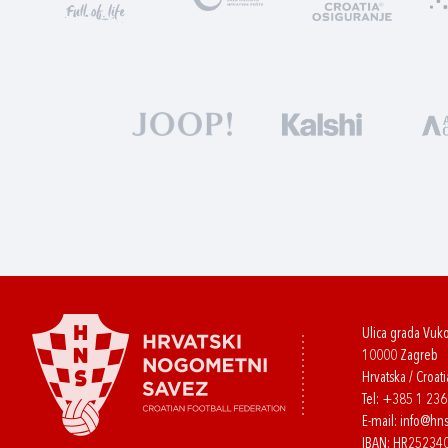
Ulica grada Vuk
10000 Zagreb
Hrvatska / Croati
Tel:
+385 1 23
E-mail:
info@hns
IBAN: HR2523