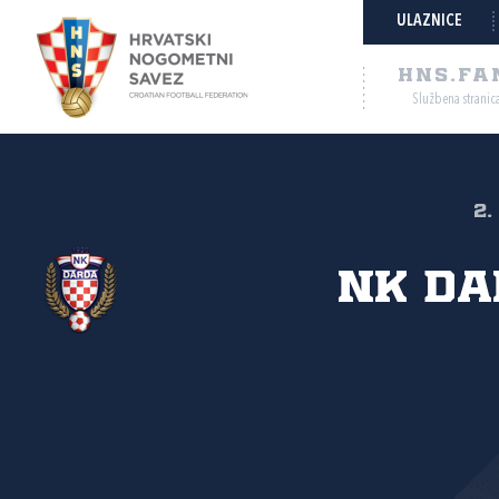
ULAZNICE
HNS.FA
Službena stranic
2.
NK Da