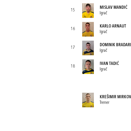
MISLAV MANDIĆ
15
Igrač
KARLO ARNAUT
16
Igrač
DOMINIK BRADAR
17
Igrač
IVAN TADIĆ
18
Igrač
KREŠIMIR MIRKOV
Trener