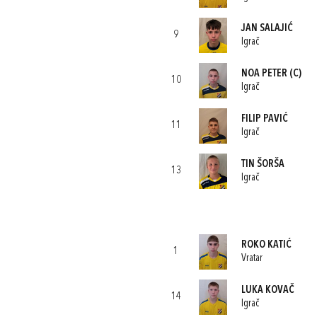
JAN SALAJIĆ
9
Igrač
NOA PETER
(C)
10
Igrač
FILIP PAVIĆ
11
Igrač
TIN ŠORŠA
13
Igrač
ROKO KATIĆ
1
Vratar
LUKA KOVAČ
14
Igrač