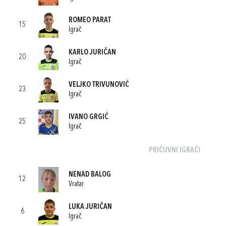
ROMEO PARAT
15
Igrač
KARLO JURIČAN
20
Igrač
VELJKO TRIVUNOVIĆ
23
Igrač
IVANO GRGIĆ
25
Igrač
PRIČUVNI IGRAČI
NENAD BALOG
12
Vratar
LUKA JURIČAN
6
Igrač