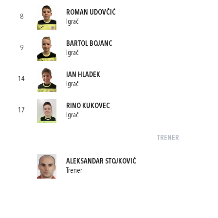
ROMAN UDOVČIĆ
8
Igrač
BARTOL BOJANC
9
Igrač
IAN HLADEK
14
Igrač
RINO KUKOVEC
17
Igrač
TRENER
ALEKSANDAR STOJKOVIĆ
Trener