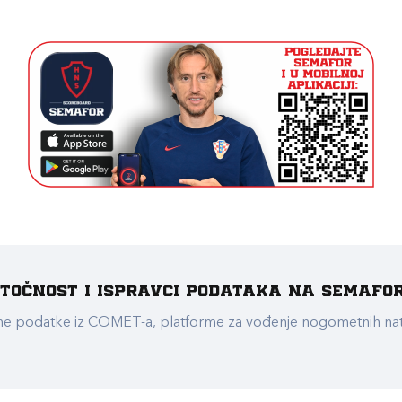
e točnost i ispravci podataka na Semafo
ualne podatke iz COMET-a, platforme za vođenje nogometnih n