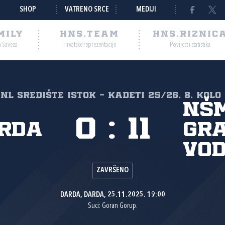
SHOP
VATRENO SRCE
MEDIJI
MILY
HNS.TEAM
HNS.RIZNIC
a Saveza
Hrvatske reprezentacije
Povijest i statistika
 NL Središte Istok - Kadeti 25/26, 8. kolo
NŠ
0
:
11
rda
Gra
Vod
ZAVRŠENO
DARDA, DARDA, 25.11.2025. 19:00
Suci: Goran Gorup.