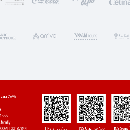
ovara 269A
a
61555
.family
HNS Shop App
HNS Ulaznice App
HNS Semaf
400091100187844