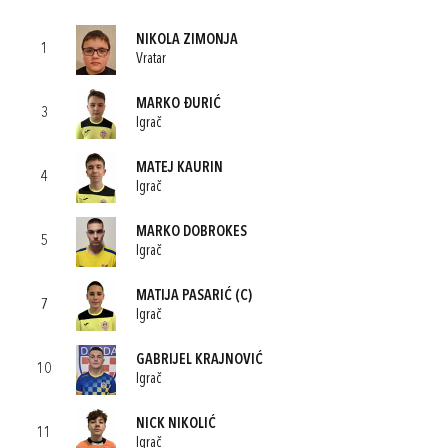
NIKOLA ZIMONJA
1
Vratar
MARKO ĐURIĆ
3
Igrač
MATEJ KAURIN
4
Igrač
MARKO DOBROKES
5
Igrač
MATIJA PASARIĆ
(C)
7
Igrač
GABRIJEL KRAJNOVIĆ
10
Igrač
NICK NIKOLIĆ
11
Igrač