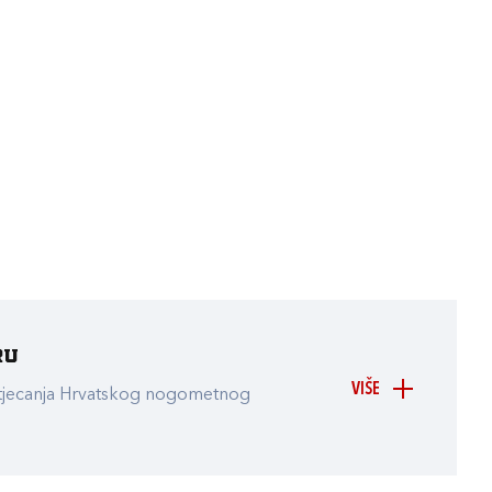
ru
VIŠE
atjecanja Hrvatskog nogometnog