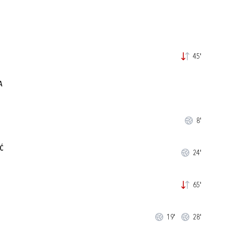
45'
A
8'
Ć
24'
65'
19'
28'