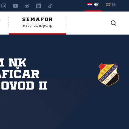
HR
EN
A
SEMAFOR
Sva domaća natjecanja
M NK
fičar
ovod II