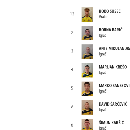
ROKO SUŠEC
12
Vratar
BORNA BARIĆ
2
Igrač
ANTE MIKULANDR
3
Igrač
MARIJAN KREŠO
4
Igrač
MARKO SANSEOVI
5
Igrač
DAVID ŠARČEVIĆ
6
Igrač
ŠIMUN KARŠIĆ
8
Igrač