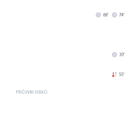
68'
74'
30'
55'
PRIČUVNI IGRAČI