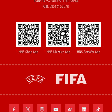
IBAN: HR2523400091100187844
OIB: 08516152078
HNS Shop App
HNS Ulaznice App
HNS Semafor App