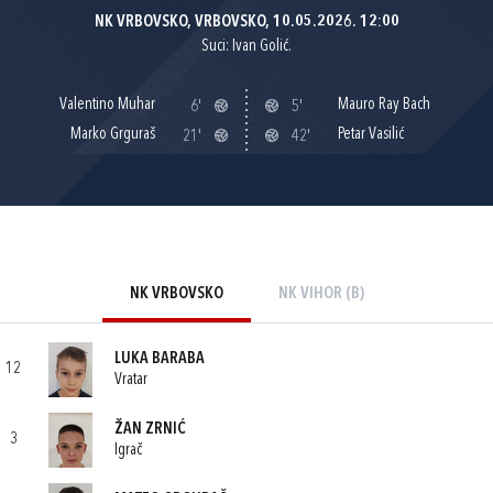
NK VRBOVSKO, VRBOVSKO, 10.05.2026. 12:00
Suci: Ivan Golić.
Valentino Muhar
Mauro Ray Bach
6'
5'
Marko Grguraš
Petar Vasilić
21'
42'
NK VRBOVSKO
NK VIHOR (B)
LUKA BARABA
12
Vratar
ŽAN ZRNIĆ
3
Igrač