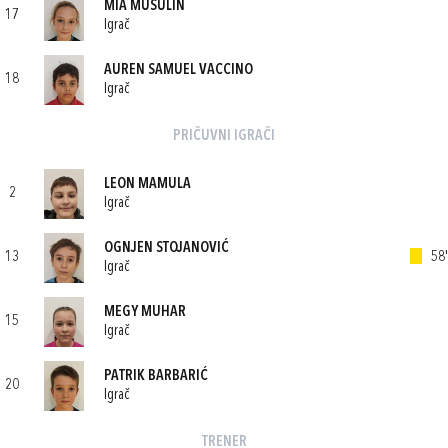
MIA MUSULIN
17
Igrač
AUREN SAMUEL VACCINO
18
Igrač
PRIČUVNI IGRAČI
LEON MAMULA
2
Igrač
OGNJEN STOJANOVIĆ
13
58'
Igrač
MEGY MUHAR
15
Igrač
PATRIK BARBARIĆ
20
Igrač
TRENER