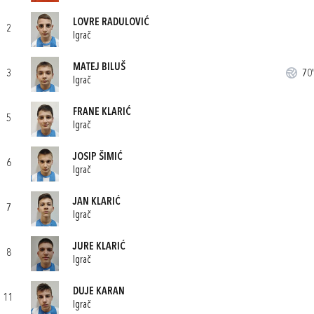
LOVRE RADULOVIĆ
2
Igrač
MATEJ BILUŠ
3
70'
Igrač
FRANE KLARIĆ
5
Igrač
JOSIP ŠIMIĆ
6
Igrač
JAN KLARIĆ
7
Igrač
JURE KLARIĆ
8
Igrač
DUJE KARAN
11
Igrač