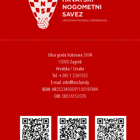
Ulica grada Vukovara 269A
10000 Zagreb
Hrvatska / Croatia
Tel:
+385 1 2361555
E-mail:
info@hns.family
IBAN: HR2523400091100187844
OIB: 08516152078