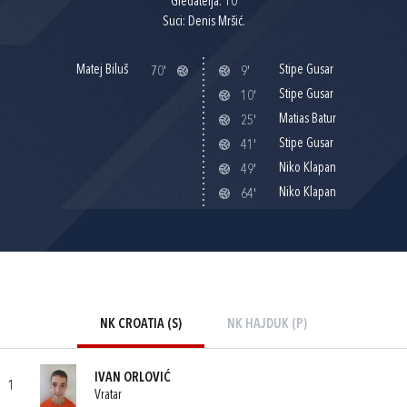
Gledatelja: 10
Suci: Denis Mršić.
Matej Biluš
Stipe Gusar
70'
9'
Stipe Gusar
10'
Matias Batur
25'
Stipe Gusar
41'
Niko Klapan
49'
Niko Klapan
64'
NK CROATIA (S)
NK HAJDUK (P)
IVAN ORLOVIĆ
1
Vratar