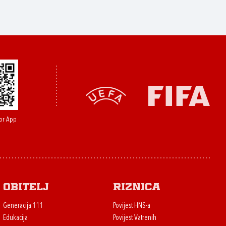
or App
Obitelj
Riznica
Generacija 111
Povijest HNS-a
Edukacija
Povijest Vatrenih