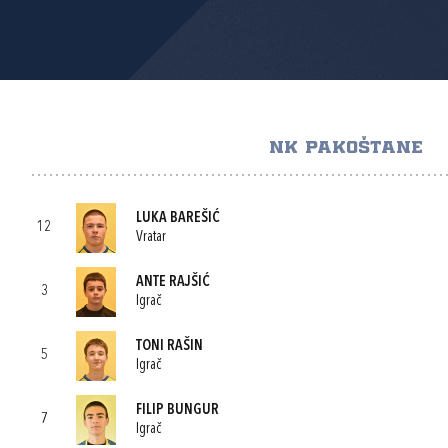
NK PAKOŠTANE
LUKA BAREŠIĆ
12
Vratar
ANTE RAJŠIĆ
3
Igrač
TONI RAŠIN
5
Igrač
FILIP BUNGUR
7
Igrač