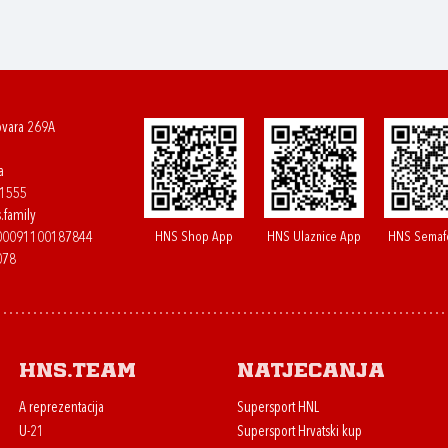
ovara 269A
a
61555
.family
HNS Shop App
HNS Ulaznice App
HNS Semaf
400091100187844
078
HNS.team
Natjecanja
A reprezentacija
Supersport HNL
U-21
Supersport Hrvatski kup