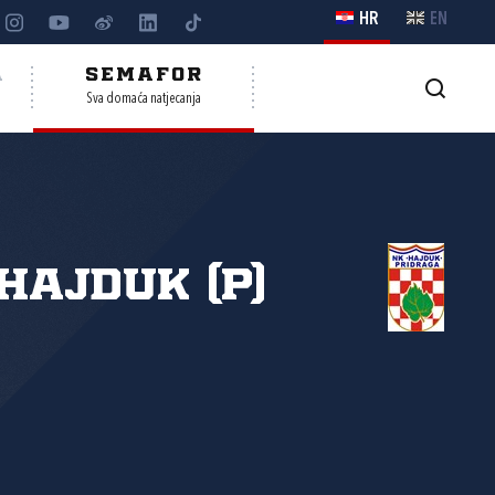
HR
EN
A
SEMAFOR
Sva domaća natjecanja
Hajduk (P)