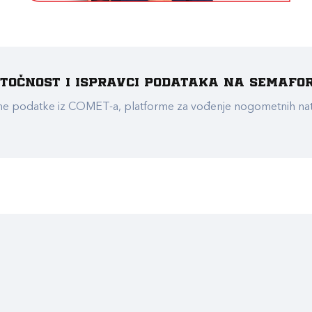
e točnost i ispravci podataka na Semafo
ualne podatke iz COMET-a, platforme za vođenje nogometnih n