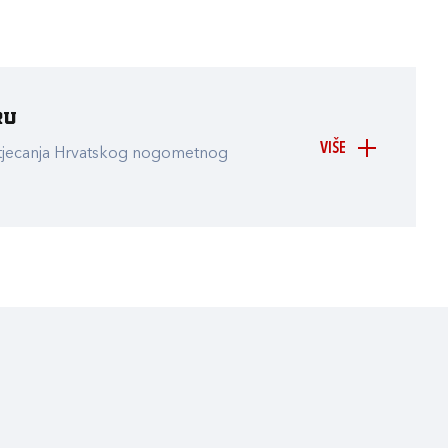
ru
VIŠE
atjecanja Hrvatskog nogometnog