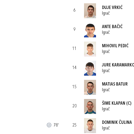
DUJE VRKIĆ
6
Igrač
ANTE BAČIĆ
9
Igrač
MIHOVIL PEDIĆ
11
Igrač
JURE KARAMARK
14
Igrač
MATIAS BATUR
15
Igrač
ŠIME KLAPAN
(C)
20
Igrač
DOMINIK ČULINA
78'
25
Igrač