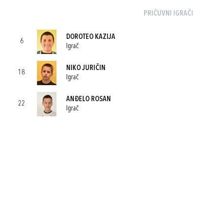
PRIČUVNI IGRAČI
DOROTEO KAZIJA
6
Igrač
NIKO JURIČIN
18
Igrač
ANĐELO ROSAN
22
Igrač