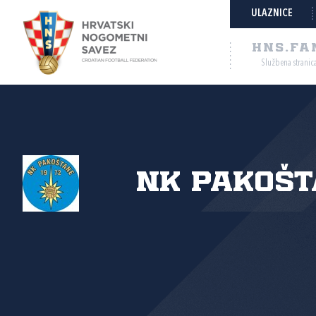
ULAZNICE
HNS.FA
Službena stranic
NK Pakošt