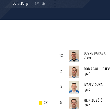
Donat Bunja
78'
LOVRE BARABA
12
Vratar
DOMAGOJ JURJEV
2
Igrač
IVAN VIDUKA
3
Igrač
FILIP ZUBČIĆ
38'
5
Igrač