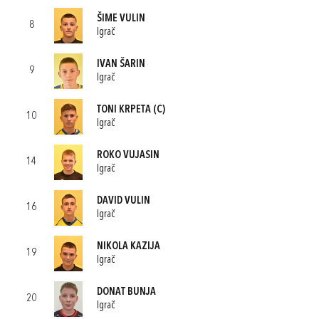
ŠIME VULIN
8
Igrač
IVAN ŠARIN
9
Igrač
TONI KRPETA
(C)
10
Igrač
ROKO VUJASIN
14
Igrač
DAVID VULIN
16
Igrač
NIKOLA KAZIJA
19
Igrač
DONAT BUNJA
20
Igrač