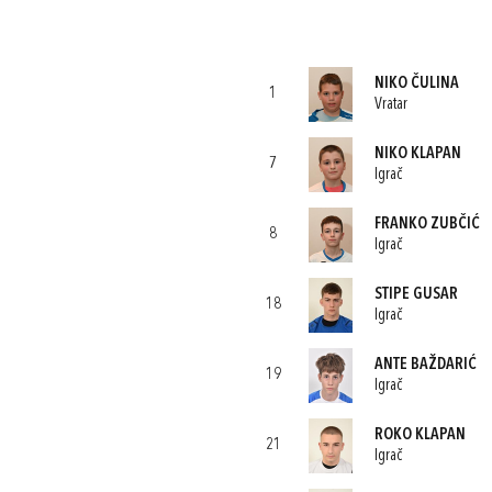
NIKO ČULINA
1
Vratar
NIKO KLAPAN
7
Igrač
FRANKO ZUBČIĆ
8
Igrač
STIPE GUSAR
18
Igrač
ANTE BAŽDARIĆ
19
Igrač
ROKO KLAPAN
21
Igrač