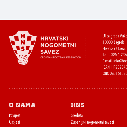
Ulica grada Vuk
10000 Zagreb
Hrvatska / Croati
Tel:
+385 1 23
E-mail:
info@hns
IBAN: HR2523
OIB: 08516152
O nama
HNS
Povijest
Središta
Uspjesi
Županijski nogometni savezi