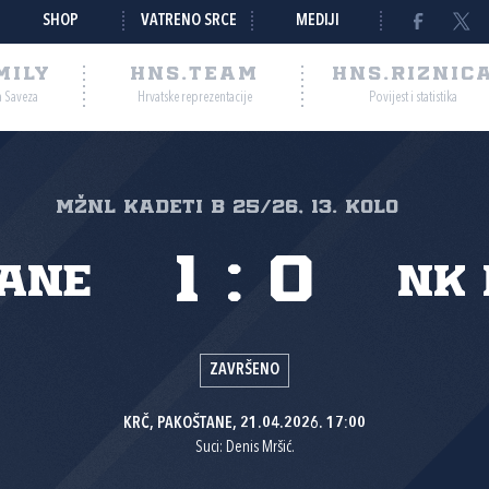
SHOP
VATRENO SRCE
MEDIJI
MILY
HNS.TEAM
HNS.RIZNIC
a Saveza
Hrvatske reprezentacije
Povijest i statistika
MŽNL KADETI B 25/26, 13. kolo
1
:
0
ane
NK 
ZAVRŠENO
KRČ, PAKOŠTANE, 21.04.2026. 17:00
Suci: Denis Mršić.