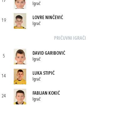
17
Igrač
LOVRE NINČEVIĆ
19
Igrač
PRIČUVNI IGRAČI
DAVID GARIBOVIĆ
5
Igrač
LUKA STIPIĆ
14
Igrač
FABIJAN KOKIĆ
24
Igrač