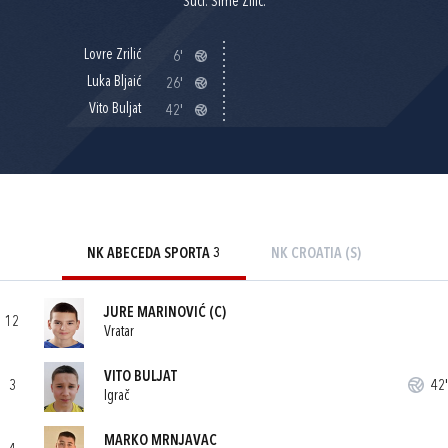
Suci: Šime Žilić.
Lovre Zrilić
6'
Luka Bljaić
26'
Vito Buljat
42'
NK ABECEDA SPORTA 3
NK CROATIA (S)
JURE MARINOVIĆ
(C)
12
Vratar
VITO BULJAT
3
42'
Igrač
MARKO MRNJAVAC