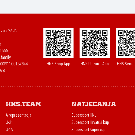
ovara 269A
a
61555
.family
HNS Shop App
HNS Ulaznice App
HNS Semaf
400091100187844
078
HNS.team
Natjecanja
A reprezentacija
Supersport HNL
U-21
Supersport Hrvatski kup
U-19
Supersport Superkup