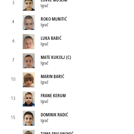
LOVRE MUSLIM
3
Igrač
ROKO MUNITIĆ
4
Igrač
LUKA BABIĆ
6
Igrač
MATE KUKOLJ
(C)
7
Igrač
MARIN BARIĆ
10
Igrač
FRANE KERUM
13
Igrač
DOMINIK RADIĆ
15
Igrač