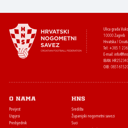
Ulica grada Vuk
10000 Zagreb
Hrvatska / Croati
Tel:
+385 1 23
E-mail:
info@hns
IBAN: HR2523
OIB: 08516152
O nama
HNS
Povijest
Središta
Uspjesi
Županijski nogometni savezi
Predsjednik
Suci