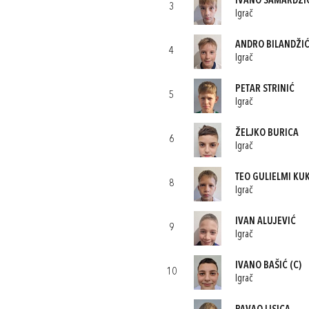
IVANO SAMARDŽI
3
Igrač
ANDRO BILANDŽI
4
Igrač
PETAR STRINIĆ
5
Igrač
ŽELJKO BURICA
6
Igrač
TEO GULIELMI KU
8
Igrač
IVAN ALUJEVIĆ
9
Igrač
IVANO BAŠIĆ
(C)
10
Igrač