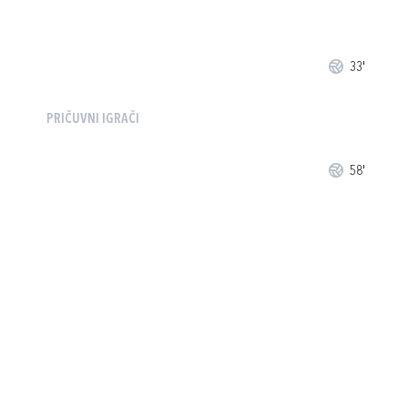
33'
PRIČUVNI IGRAČI
58'