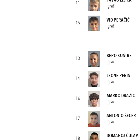
PAVAO LISICA
11
Igrač
VID PERAČIĆ
15
Igrač
BEPO KUŠTRE
13
Igrač
LEONE PERIŠ
14
Igrač
MARKO DRAŽIĆ
16
Igrač
ANTONIO ŠEĆER
17
Igrač
DOMAGOJ ČULAP
18