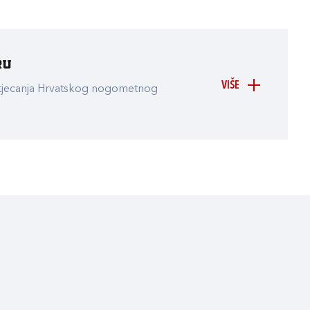
ru
VIŠE
atjecanja Hrvatskog nogometnog