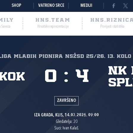
SHOP
VATRENO SRCE
MEDIJI
MILY
HNS.TEAM
HNS.RIZNIC
a Saveza
Hrvatske reprezentacije
Povijest i statistika
 liga mlađih pionira NSŽSD 25/26, 13. kolo
NK
0
:
4
kok
Spl
ZAVRŠENO
IZA GRADA, KLIS, 14.03.2026. 09:00
Gledatelja: 20
Suci: Ivan Kalaš.