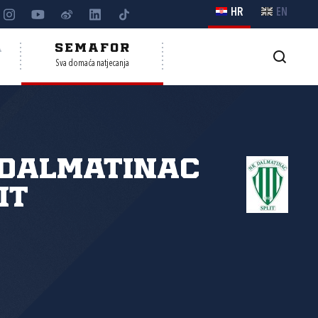
HR
EN
A
SEMAFOR
Sva domaća natjecanja
 Dalmatinac
it