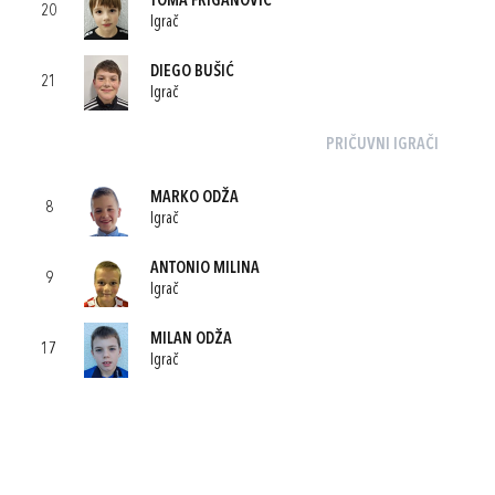
TOMA FRIGANOVIĆ
20
Igrač
DIEGO BUŠIĆ
21
Igrač
PRIČUVNI IGRAČI
MARKO ODŽA
8
Igrač
ANTONIO MILINA
9
Igrač
MILAN ODŽA
17
Igrač