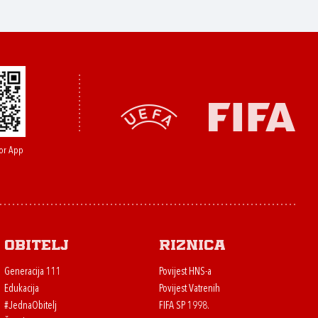
or App
Obitelj
Riznica
Generacija 111
Povijest HNS-a
Edukacija
Povijest Vatrenih
#JednaObitelj
FIFA SP 1998.