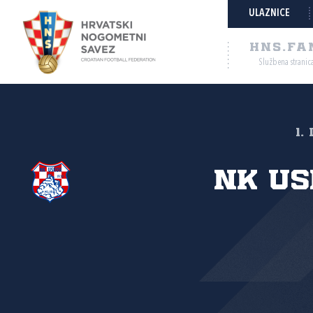
ULAZNICE
HNS.FA
Službena stranic
1.
NK Us