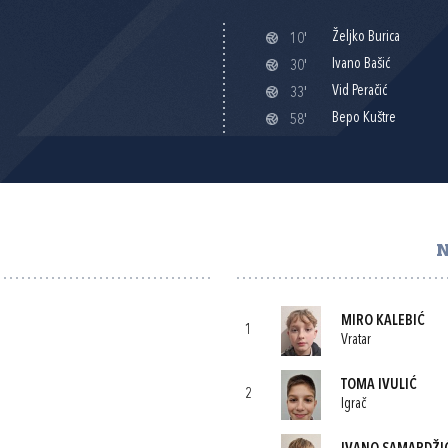
Željko Burica
10'
Ivano Bašić
30'
Vid Peračić
33'
Bepo Kuštre
58'
N
MIRO KALEBIĆ
1
Vratar
TOMA IVULIĆ
2
Igrač