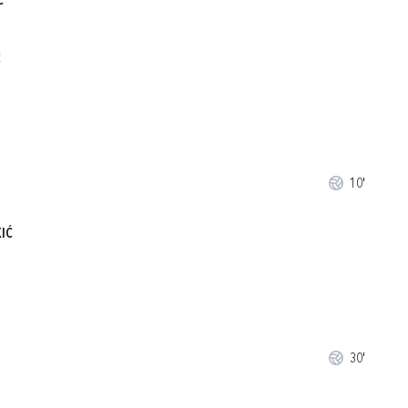
Ć
Ć
10'
KIĆ
30'