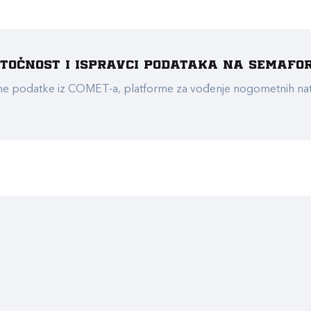
e točnost i ispravci podataka na Semafo
ualne podatke iz COMET-a, platforme za vođenje nogometnih n