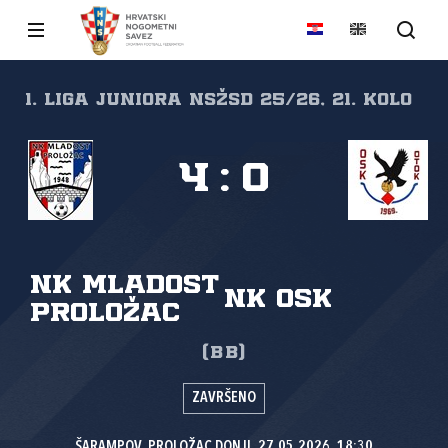
1. liga juniora NSŽSD 25/26, 21. kolo
4
:
0
NK Mladost
NK OSK
Proložac
(BB)
ZAVRŠENO
ŠARAMPOV, PROLOŽAC DONJI, 27.05.2026. 18:30