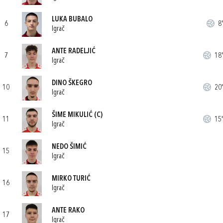
LUKA BUBALO
6
8'
Igrač
ANTE RADELJIĆ
7
18'
Igrač
DINO ŠKEGRO
10
20'
Igrač
ŠIME MIKULIĆ
(C)
11
15'
Igrač
NEDO ŠIMIĆ
15
Igrač
MIRKO TURIĆ
16
Igrač
ANTE RAKO
17
Igrač