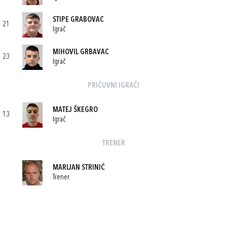
STIPE GRABOVAC
21
Igrač
MIHOVIL GRBAVAC
23
Igrač
PRIČUVNI IGRAČI
MATEJ ŠKEGRO
13
Igrač
TRENER
MARIJAN STRINIĆ
Trener