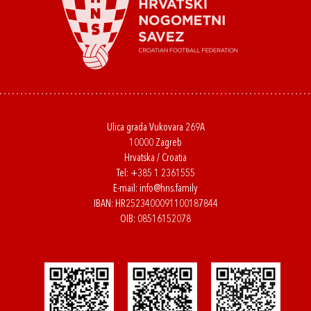
Ulica grada Vukovara 269A
10000 Zagreb
Hrvatska / Croatia
Tel:
+385 1 2361555
E-mail:
info@hns.family
IBAN: HR2523400091100187844
OIB: 08516152078