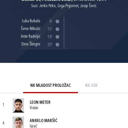
Suci: Jerko Peko, Grga Prgomet, Josip Šerić.
Luka Bubalo
8'
Šime Mikulić
15'
Ante Radeljić
18'
Dino Škegro
20'
NK MLADOST PROLOŽAC
NK OSK
LEON METER
1
Vratar
ANĐELO MARŠIĆ
4
Igrač