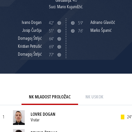
Gledatelja: 40
Suci: Mario Kujundžić.
Ivano Dogan
Adriano Glavičić
42'
59'
Josip Čurčija
Marko Španić
51'
76'
Domagoj Štrljić
64'
Kristian Petrušić
69'
Domagoj Štrljić
77'
NK MLADOST PROLOŽAC
NK USKOK
LOVRE DOGAN
1
24'
Vratar