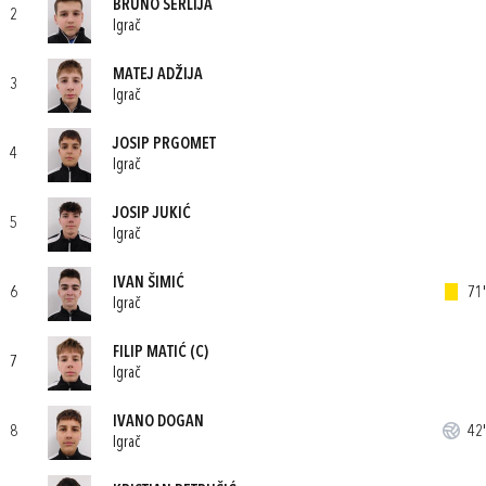
BRUNO ŠERLIJA
2
Igrač
MATEJ ADŽIJA
3
Igrač
JOSIP PRGOMET
4
Igrač
JOSIP JUKIĆ
5
Igrač
IVAN ŠIMIĆ
6
71'
Igrač
FILIP MATIĆ
(C)
7
Igrač
IVANO DOGAN
8
42'
Igrač