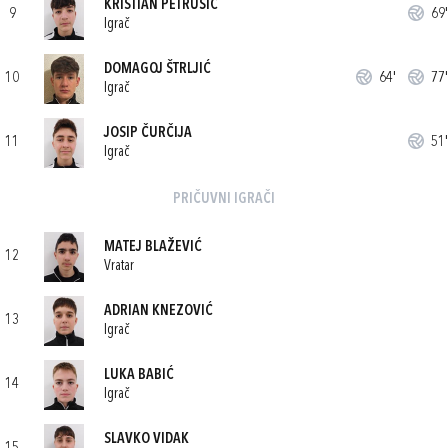
KRISTIAN PETRUŠIĆ
9
69'
Igrač
DOMAGOJ ŠTRLJIĆ
10
64'
77'
Igrač
JOSIP ČURČIJA
11
51'
Igrač
PRIČUVNI IGRAČI
MATEJ BLAŽEVIĆ
12
Vratar
ADRIAN KNEZOVIĆ
13
Igrač
LUKA BABIĆ
14
Igrač
SLAVKO VIDAK