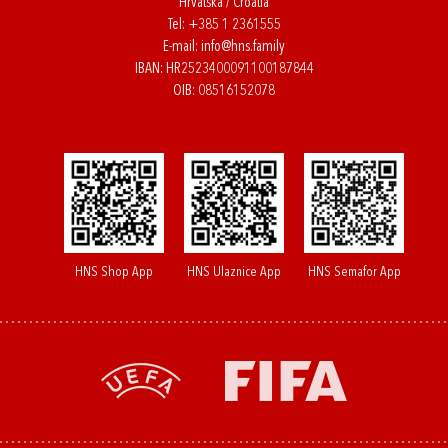
Hrvatska / Croatia
Tel:
+385 1 2361555
E-mail:
info@hns.family
IBAN: HR2523400091100187844
OIB: 08516152078
HNS Shop App
HNS Ulaznice App
HNS Semafor App