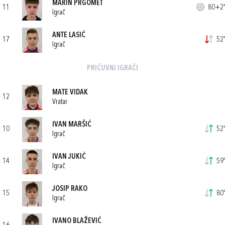
MARIN PRGOMET
11
80+2'
Igrač
ANTE LASIĆ
17
52'
Igrač
PRIČUVNI IGRAČI
MATE VIDAK
12
Vratar
IVAN MARŠIĆ
10
52'
Igrač
IVAN JUKIĆ
14
59'
Igrač
JOSIP RAKO
15
80'
Igrač
IVANO BLAŽEVIĆ