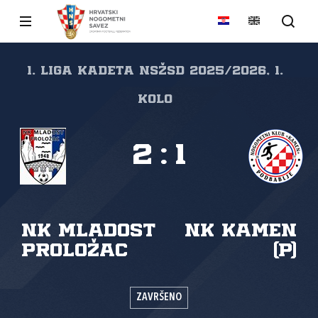
1. liga kadeta NSŽSD 2025/2026, 1.
kolo
2
:
1
NK Mladost
NK Kamen
Proložac
(P)
ZAVRŠENO