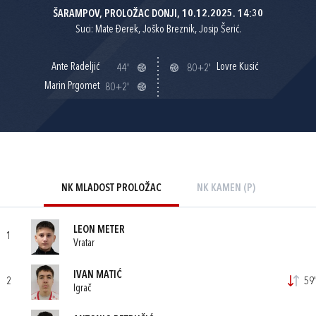
ŠARAMPOV, PROLOŽAC DONJI, 10.12.2025. 14:30
Suci: Mate Đerek, Joško Breznik, Josip Šerić.
Ante Radeljić
Lovre Kusić
44'
80+2'
Marin Prgomet
80+2'
NK MLADOST PROLOŽAC
NK KAMEN (P)
LEON METER
1
Vratar
IVAN MATIĆ
2
59'
Igrač