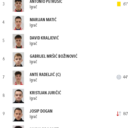
ANTONIO PETRUŠIĆ
3
61'
Igrač
MARIJAN MATIĆ
4
Igrač
DAVID KRALJEVIĆ
5
Igrač
GABRIJEL MRŠIĆ BOŽINOVIĆ
6
Igrač
ANTE RADELJIĆ
(C)
7
44'
Igrač
KRISTIJAN JURIČIĆ
8
Igrač
JOSIP DOGAN
9
80'
Igrač