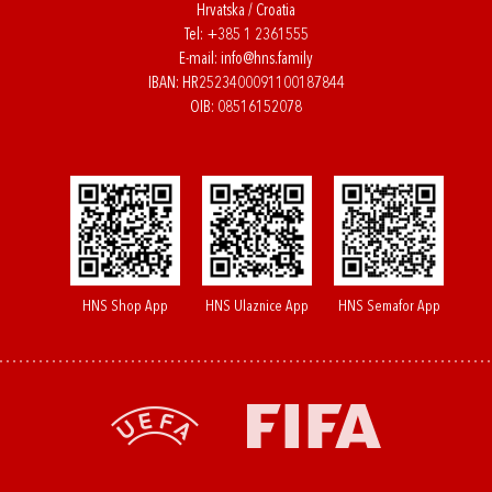
Hrvatska / Croatia
Tel:
+385 1 2361555
E-mail:
info@hns.family
IBAN: HR2523400091100187844
OIB: 08516152078
HNS Shop App
HNS Ulaznice App
HNS Semafor App