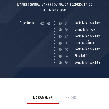
IVANBEGOVINA, IVANBEGOVINA, 04.10.2025. 14:00
Suci: Milan Vujević.
Duje Runac
Josip Milanović Litre
42'
21'
Bruno Milanović
28'
Josip Milanović Litre
37'
Toni Tadić Šutra
50'
Josip Milanović Litre
60'
Filip Tadić
64'
Josip Milanović Litre
68'
NK KAMEN (P)
NK OSK