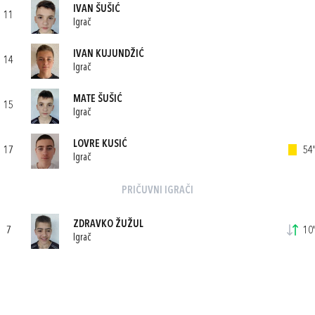
IVAN ŠUŠIĆ
11
Igrač
IVAN KUJUNDŽIĆ
14
Igrač
MATE ŠUŠIĆ
15
Igrač
LOVRE KUSIĆ
17
54'
Igrač
PRIČUVNI IGRAČI
ZDRAVKO ŽUŽUL
7
10'
Igrač