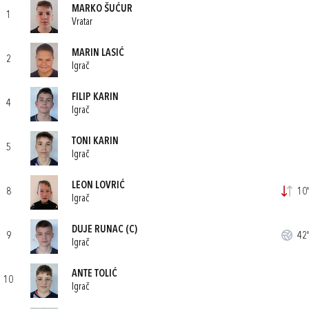
MARKO ŠUĆUR
1
Vratar
MARIN LASIĆ
2
Igrač
FILIP KARIN
4
Igrač
TONI KARIN
5
Igrač
LEON LOVRIĆ
8
10'
Igrač
DUJE RUNAC
(C)
9
42'
Igrač
ANTE TOLIĆ
10
Igrač