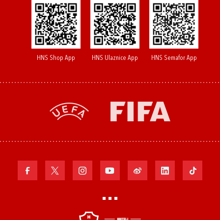
HNS Shop App
HNS Ulaznice App
HNS Semafor App