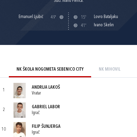
Suci: Ivano Plenča.
Emanuel Ljubić
Lovro Bataljaku
49'
15'
Ivano Skelin
41'
NK ŠKOLA NOGOMETA SEBENICO CITY
NK MIHOVIL
ANDRIJA LAKOŠ
1
Vratar
GABRIEL LABOR
2
Igrač
FILIP ŠUNJERGA
10
Igrač