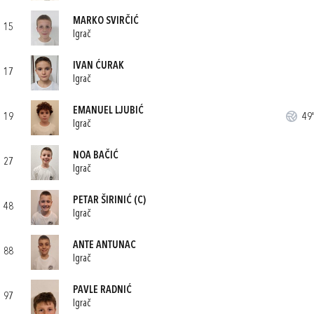
MARKO SVIRČIĆ
15
Igrač
IVAN ĆURAK
17
Igrač
EMANUEL LJUBIĆ
19
49'
Igrač
NOA BAČIĆ
27
Igrač
PETAR ŠIRINIĆ
(C)
48
Igrač
ANTE ANTUNAC
88
Igrač
PAVLE RADNIĆ
97
Igrač