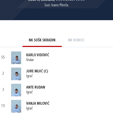
Suci: Ivano Plenča.
NK SOŠK SKRADIN
NK VODICE
KARLO VIDOVIĆ
55
Vratar
JURE MIJIĆ
(C)
2
Igrač
ANTE RUDAN
3
Igrač
VANJA MILOVIĆ
10
Igrač