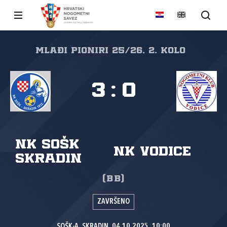
Mlađi pioniri 25/26, 2. kolo
3
:
0
NK SOŠK
NK Vodice
Skradin
(BB)
ZAVRŠENO
SOŠK-A, SKRADIN, 04.10.2025. 10:00