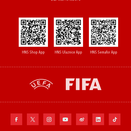
HNS Shop App
HNS Ulaznice App
HNS Semafor App