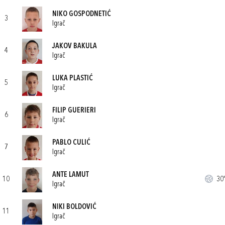
NIKO GOSPODNETIĆ
3
Igrač
JAKOV BAKULA
4
Igrač
LUKA PLASTIĆ
5
Igrač
FILIP GUERIERI
6
Igrač
PABLO CULIĆ
7
Igrač
ANTE LAMUT
10
30'
Igrač
NIKI BOLDOVIĆ
11
Igrač