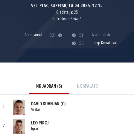
VELI PLAC, SUPETAR, 18.04.2026. 12:15
Gledatelja: 25
Suci: Pavao Smajić.
Ante Lamut
Ivano Tabak
30'
51'
Josip Kovačević
58'
NK JADRAN (S)
NK SPALATO
DAVID DUVNJAK
(C)
1
Vratar
LEO PIROJ
2
Igrač