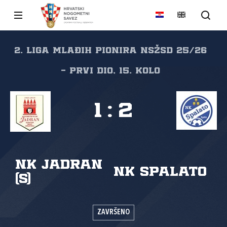
2. liga mlađih pionira NSŽSD 25/26
- prvi dio, 15. kolo
1
:
2
NK Jadran
NK Spalato
(S)
ZAVRŠENO