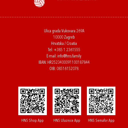
Ulica grada Vukovara 269A
10000 Zagreb
Hrvatska / Croatia
Tel:
+385 1 2361555
E-mail:
info@hns.family
IBAN: HR2523400091100187844
OIB: 08516152078
HNS Shop App
HNS Ulaznice App
HNS Semafor App