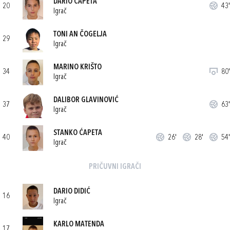
DARIO ĆAPETA
20
43'
Igrač
TONI AN ČOGELJA
29
Igrač
MARINO KRIŠTO
34
80'
Igrač
DALIBOR GLAVINOVIĆ
37
63'
Igrač
STANKO ĆAPETA
40
26'
28'
54'
Igrač
PRIČUVNI IGRAČI
DARIO DIDIĆ
16
Igrač
KARLO MATENDA
17