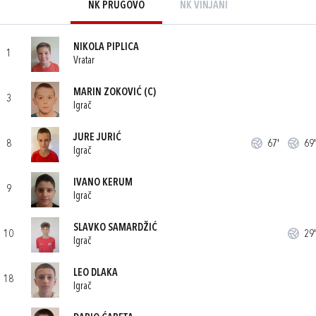
NK PRUGOVO
NK VINJANI
NIKOLA PIPLICA
1
Vratar
MARIN ZOKOVIĆ
(C)
3
Igrač
JURE JURIĆ
8
67'
69'
Igrač
IVANO KERUM
9
Igrač
SLAVKO SAMARDŽIĆ
10
29'
Igrač
LEO DLAKA
18
Igrač