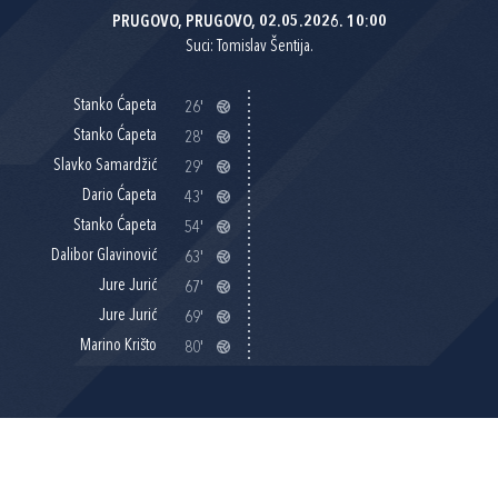
PRUGOVO, PRUGOVO, 02.05.2026. 10:00
Suci: Tomislav Šentija.
Stanko Ćapeta
26'
Stanko Ćapeta
28'
Slavko Samardžić
29'
Dario Ćapeta
43'
Stanko Ćapeta
54'
Dalibor Glavinović
63'
Jure Jurić
67'
Jure Jurić
69'
Marino Krišto
80'