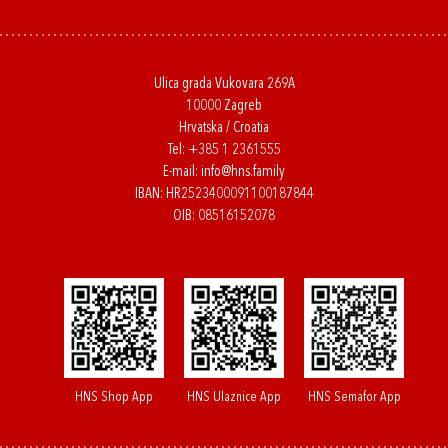
Ulica grada Vukovara 269A
10000 Zagreb
Hrvatska / Croatia
Tel:
+385 1 2361555
E-mail:
info@hns.family
IBAN: HR2523400091100187844
OIB: 08516152078
HNS Shop App
HNS Ulaznice App
HNS Semafor App