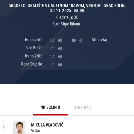
GRADSKO IGRALIŠTE S UMJETNOM TRAVOM, VRANJIC- GRAD SOLIN,
30.11.2025. 08:00
Gledatelja: 30
Suci: Stipe Bilonić.
Ivano Zrilić
Altin Letaj
10'
45'
Vito Brašić
14'
Ivano Zrilić
43'
Roko Stupalo
54'
NK SOLIN II
HNK VAL II
MIKULA VLADOVIĆ
1
Vratar