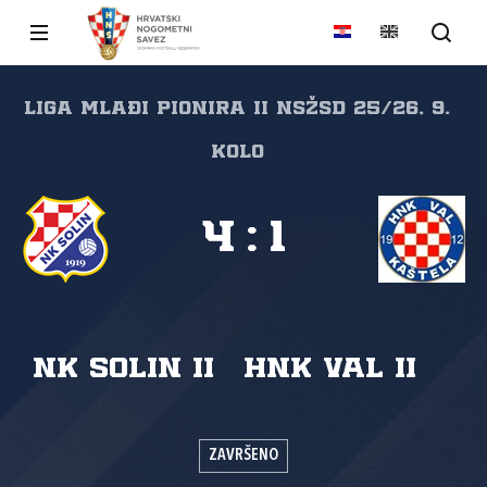
Liga mlađi pionira II NSŽSD 25/26, 9.
kolo
4
:
1
NK Solin II
HNK Val II
ZAVRŠENO