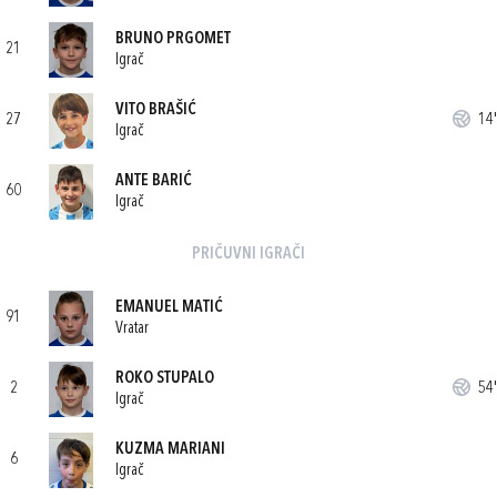
BRUNO PRGOMET
21
Igrač
VITO BRAŠIĆ
27
14'
Igrač
ANTE BARIĆ
60
Igrač
PRIČUVNI IGRAČI
EMANUEL MATIĆ
91
Vratar
ROKO STUPALO
2
54'
Igrač
KUZMA MARIANI
6
Igrač