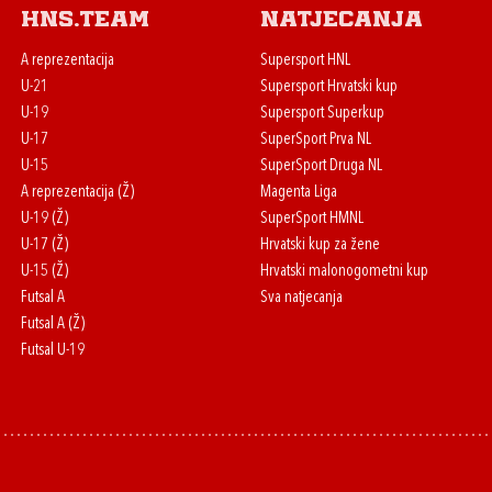
HNS.team
Natjecanja
A reprezentacija
Supersport HNL
U-21
Supersport Hrvatski kup
U-19
Supersport Superkup
U-17
SuperSport Prva NL
U-15
SuperSport Druga NL
A reprezentacija (Ž)
Magenta Liga
U-19 (Ž)
SuperSport HMNL
U-17 (Ž)
Hrvatski kup za žene
U-15 (Ž)
Hrvatski malonogometni kup
Futsal A
Sva natjecanja
Futsal A (Ž)
Futsal U-19