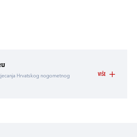
ru
VIŠE
atjecanja Hrvatskog nogometnog