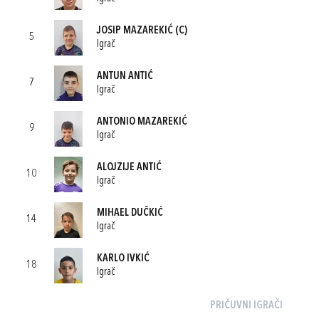
JOSIP MAZAREKIĆ
(C)
5
Igrač
ANTUN ANTIĆ
7
Igrač
ANTONIO MAZAREKIĆ
9
Igrač
ALOJZIJE ANTIĆ
10
Igrač
MIHAEL DUČKIĆ
14
Igrač
KARLO IVKIĆ
18
Igrač
PRIČUVNI IGRAČI