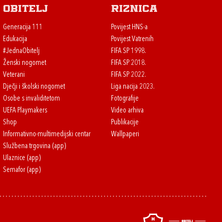
Obitelj
Riznica
Generacija 111
Povijest HNS-a
Edukacija
Povijest Vatrenih
#JednaObitelj
FIFA SP 1998.
Ženski nogomet
FIFA SP 2018.
Veterani
FIFA SP 2022.
Dječji i školski nogomet
Liga nacija 2023.
Osobe s invaliditetom
Fotografije
UEFA Playmakers
Video arhiva
Shop
Publikacije
Informativno-multimedijski centar
Wallpaperi
Službena trgovina (app)
Ulaznice (app)
Semafor (app)