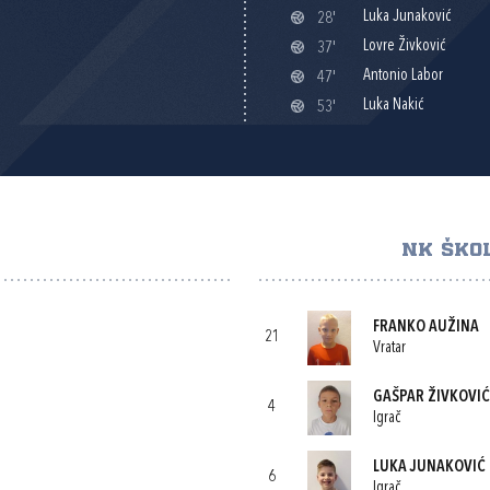
Luka Junaković
28'
Lovre Živković
37'
Antonio Labor
47'
Luka Nakić
53'
NK ŠKO
FRANKO AUŽINA
21
Vratar
GAŠPAR ŽIVKOVIĆ
4
Igrač
LUKA JUNAKOVIĆ
6
Igrač