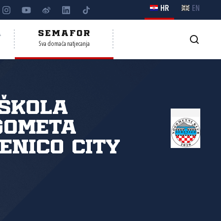
HR
EN
A
SEMAFOR
Sva domaća natjecanja
Škola
gometa
enico City