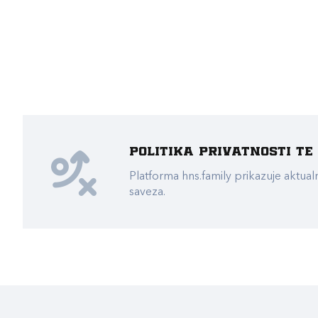
Politika privatnosti t
Platforma hns.family prikazuje akt
saveza.