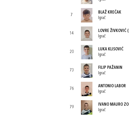
BLAŽ KREČAK
7
Igrač
LOVRE ŽIVKOVIĆ
(
14
Igrač
LUKA KLISOVIĆ
20
Igrač
FILIP PAŽANIN
73
Igrač
ANTONIO LABOR
76
Igrač
IVANO MAURO ZO
79
Igrač