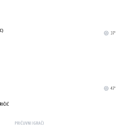
C)
37'
47'
RIČIĆ
PRIČUVNI IGRAČI