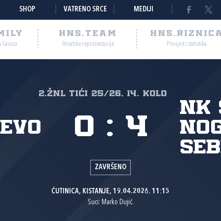
SHOP
VATRENO SRCE
MEDIJI
MILY
HNS.TEAM
HNS.RIZNIC
a Saveza
Hrvatske reprezentacije
Povijest i statistika
2.ŽNL TIĆI 25/26, 14. kolo
NK 
0
:
4
jevo
No
Seb
ZAVRŠENO
ĆUTINICA, KISTANJE, 19.04.2026. 11:15
Suci: Marko Dujić.