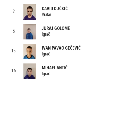
DAVID DUČKIĆ
2
Vratar
JURAJ GOLOME
6
Igrač
IVAN PAVAO GEČEVIĆ
15
Igrač
MIHAEL ANTIĆ
16
Igrač