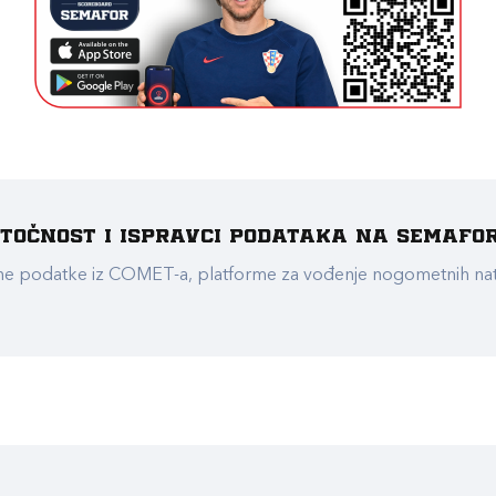
e točnost i ispravci podataka na Semafo
ualne podatke iz COMET-a, platforme za vođenje nogometnih n