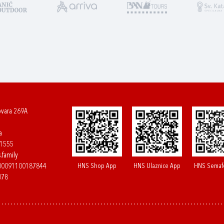
ovara 269A
a
61555
.family
HNS Shop App
HNS Ulaznice App
HNS Semaf
400091100187844
078