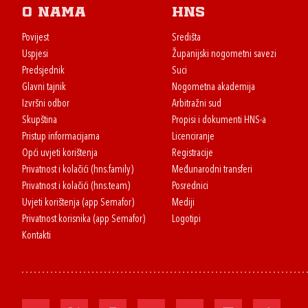
O nama
HNS
Povijest
Središta
Uspjesi
Županijski nogometni savezi
Predsjednik
Suci
Glavni tajnik
Nogometna akademija
Izvršni odbor
Arbitražni sud
Skupština
Propisi i dokumenti HNS-a
Pristup informacijama
Licenciranje
Opći uvjeti korištenja
Registracije
Privatnost i kolačići (hns.family)
Međunarodni transferi
Privatnost i kolačići (hns.team)
Posrednici
Uvjeti korištenja (app Semafor)
Mediji
Privatnost korisnika (app Semafor)
Logotipi
Kontakti