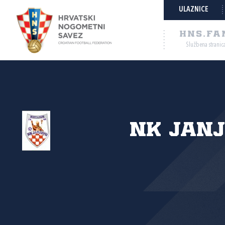
ULAZNICE
HNS.FA
Službena stranic
NK Jan