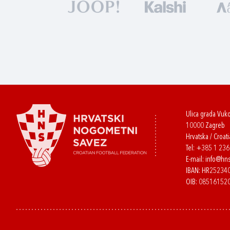
Ulica grada Vuk
10000 Zagreb
Hrvatska / Croati
Tel:
+385 1 23
E-mail:
info@hns
IBAN: HR2523
OIB: 08516152