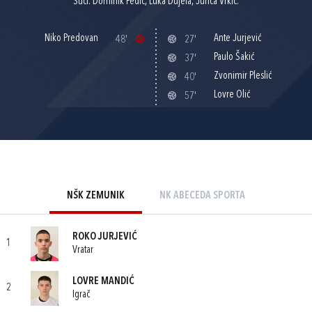
Suci: Dominik Pedić, Luka Dujela, Jurica Vrkić.
Niko Predovan
Ante Jurjević
48'
27'
Paulo Šakić
37'
Zvonimir Pleslić
40'
Lovre Olić
57'
NŠK ZEMUNIK
NK ABECEDA SPORTA
ROKO JURJEVIĆ
1
Vratar
LOVRE MANDIĆ
2
Igrač