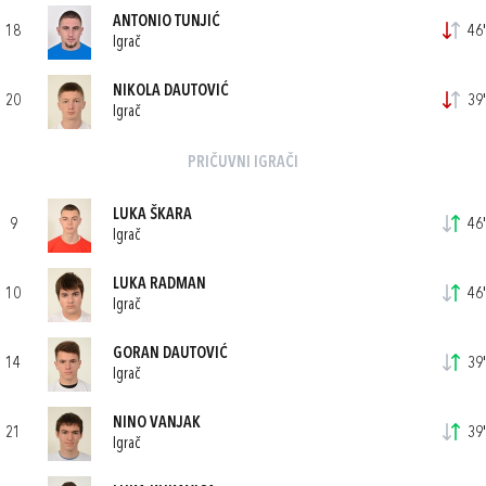
ANTONIO TUNJIĆ
18
46'
Igrač
NIKOLA DAUTOVIĆ
20
39'
Igrač
PRIČUVNI IGRAČI
LUKA ŠKARA
9
46'
Igrač
LUKA RADMAN
10
46'
Igrač
GORAN DAUTOVIĆ
14
39'
Igrač
NINO VANJAK
21
39'
Igrač