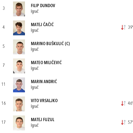
FILIP DUNDOV
3
Igrač
MATEJ ČAČIĆ
4
39'
Igrač
MARINO BUŠKULIĆ
(C)
5
Igrač
MATEO MILIČEVIĆ
7
Igrač
MARIN ANDRIĆ
11
Igrač
VITO VRSALJKO
16
46'
Igrač
MATEJ FUZUL
17
57'
Igrač