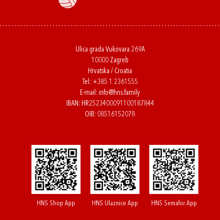
Ulica grada Vukovara 269A
10000 Zagreb
Hrvatska / Croatia
Tel:
+385 1 2361555
E-mail:
info@hns.family
IBAN: HR2523400091100187844
OIB: 08516152078
HNS Shop App
HNS Ulaznice App
HNS Semafor App