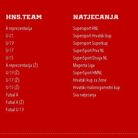
HNS.team
Natjecanja
A reprezentacija
Supersport HNL
U-21
Supersport Hrvatski kup
U-19
Supersport Superkup
U-17
SuperSport Prva NL
U-15
SuperSport Druga NL
A reprezentacija (Ž)
Magenta Liga
U-19 (Ž)
SuperSport HMNL
U-17 (Ž)
Hrvatski kup za žene
U-15 (Ž)
Hrvatski malonogometni kup
Futsal A
Sva natjecanja
Futsal A (Ž)
Futsal U-19