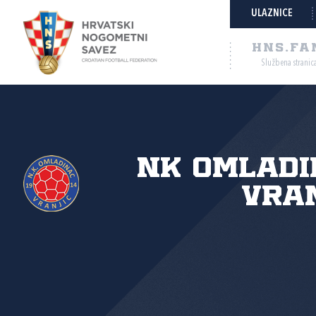
ULAZNICE
HNS.FA
Službena stranic
NK Omladi
Vra