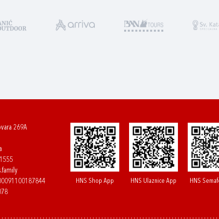
ovara 269A
a
61555
.family
HNS Shop App
HNS Ulaznice App
HNS Semaf
400091100187844
078