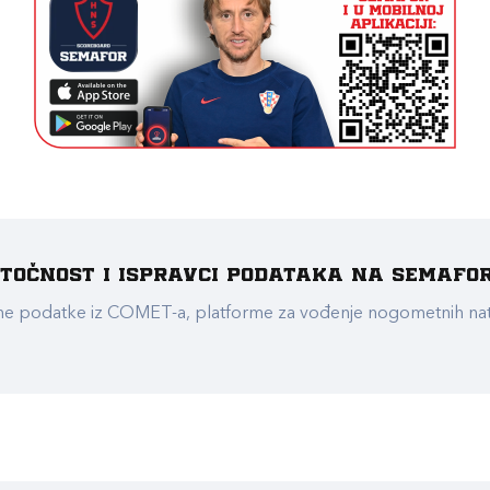
e točnost i ispravci podataka na Semafo
ualne podatke iz COMET-a, platforme za vođenje nogometnih n