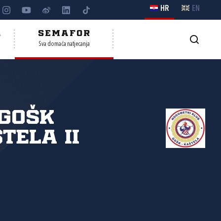
HR
EN
A
SEMAFOR
Sva domaća natjecanja
GOŠK
tela II