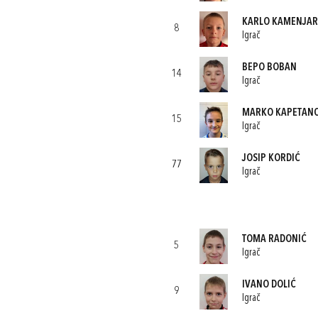
KARLO KAMENJAR
8
Igrač
BEPO BOBAN
14
Igrač
MARKO KAPETANO
15
Igrač
JOSIP KORDIĆ
77
Igrač
TOMA RADONIĆ
5
Igrač
IVANO DOLIĆ
9
Igrač