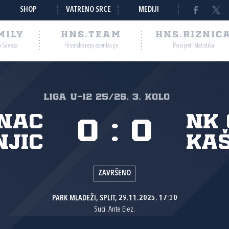
SHOP
VATRENO SRCE
MEDIJI
MILY
HNS.TEAM
HNS.RIZNIC
a Saveza
Hrvatske reprezentacije
Povijest i statistika
Liga U-12 25/26, 3. kolo
nac
NK 
0
:
0
njic
Kaš
ZAVRŠENO
PARK MLADEŽI, SPLIT, 29.11.2025. 17:30
Suci: Ante Elez.