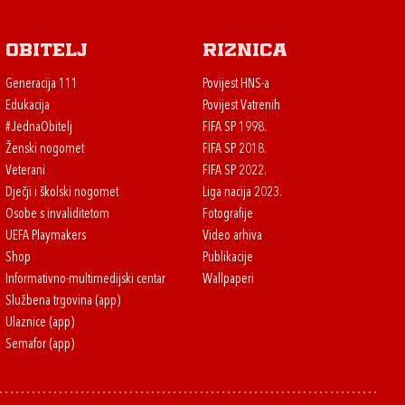
Obitelj
Riznica
Generacija 111
Povijest HNS-a
Edukacija
Povijest Vatrenih
#JednaObitelj
FIFA SP 1998.
Ženski nogomet
FIFA SP 2018.
Veterani
FIFA SP 2022.
Dječji i školski nogomet
Liga nacija 2023.
Osobe s invaliditetom
Fotografije
UEFA Playmakers
Video arhiva
Shop
Publikacije
Informativno-multimedijski centar
Wallpaperi
Službena trgovina (app)
Ulaznice (app)
Semafor (app)