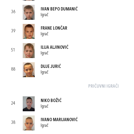
IVAN BEPO DUMANIĆ
36
Igrač
FRANE LONČAR
39
Igrač
ILIJA ALJINOVIĆ
51
Igrač
DUJE JURIĆ
88
Igrač
PRIČUVNI IGRAČI
NIKO BOŽIĆ
24
Igrač
IVANO MARIJANOVIĆ
38
Igrač