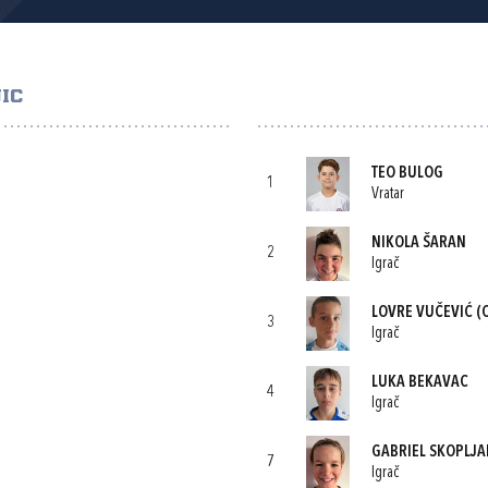
IC
TEO BULOG
1
Vratar
NIKOLA ŠARAN
2
Igrač
LOVRE VUČEVIĆ
(C
3
Igrač
LUKA BEKAVAC
4
Igrač
GABRIEL SKOPLJA
7
Igrač