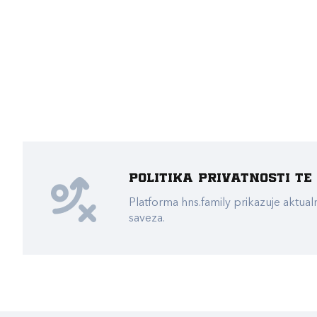
Politika privatnosti t
Platforma hns.family prikazuje akt
saveza.