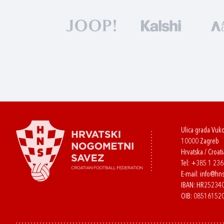
Ulica grada Vuk
10000 Zagreb
Hrvatska / Croati
Tel:
+385 1 23
E-mail:
info@hns
IBAN: HR2523
OIB: 08516152