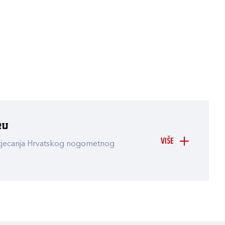
ru
VIŠE
atjecanja Hrvatskog nogometnog