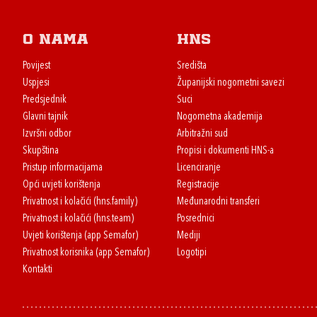
O nama
HNS
Povijest
Središta
Uspjesi
Županijski nogometni savezi
Predsjednik
Suci
Glavni tajnik
Nogometna akademija
Izvršni odbor
Arbitražni sud
Skupština
Propisi i dokumenti HNS-a
Pristup informacijama
Licenciranje
Opći uvjeti korištenja
Registracije
Privatnost i kolačići (hns.family)
Međunarodni transferi
Privatnost i kolačići (hns.team)
Posrednici
Uvjeti korištenja (app Semafor)
Mediji
Privatnost korisnika (app Semafor)
Logotipi
Kontakti