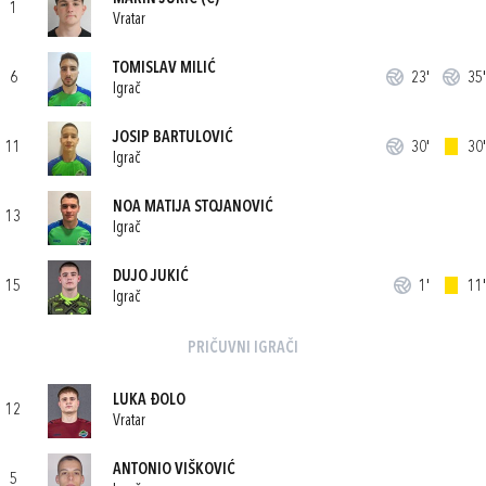
1
Vratar
TOMISLAV MILIĆ
6
23'
35'
Igrač
JOSIP BARTULOVIĆ
11
30'
30'
Igrač
NOA MATIJA STOJANOVIĆ
13
Igrač
DUJO JUKIĆ
15
1'
11'
Igrač
PRIČUVNI IGRAČI
LUKA ĐOLO
12
Vratar
ANTONIO VIŠKOVIĆ
5