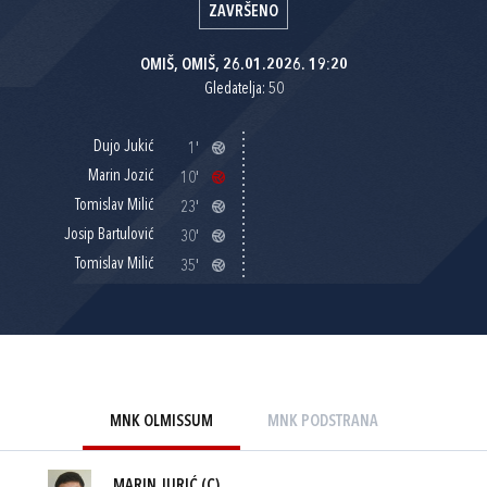
ZAVRŠENO
OMIŠ, OMIŠ, 26.01.2026. 19:20
Gledatelja: 50
Dujo Jukić
1'
Marin Jozić
10'
Tomislav Milić
23'
Josip Bartulović
30'
Tomislav Milić
35'
MNK OLMISSUM
MNK PODSTRANA
MARIN JURIĆ
(C)