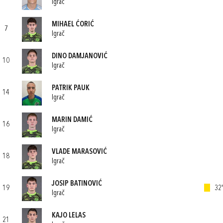
Igrač
MIHAEL ĆORIĆ
7
Igrač
DINO DAMJANOVIĆ
10
Igrač
PATRIK PAUK
14
Igrač
MARIN DAMIĆ
16
Igrač
VLADE MARASOVIĆ
18
Igrač
JOSIP BATINOVIĆ
19
32'
Igrač
KAJO LELAS
21