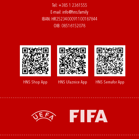
Tel:
+385 1 2361555
E-mail:
info@hns.family
IBAN: HR2523400091100187844
OIB: 08516152078
HNS Shop App
HNS Ulaznice App
HNS Semafor App