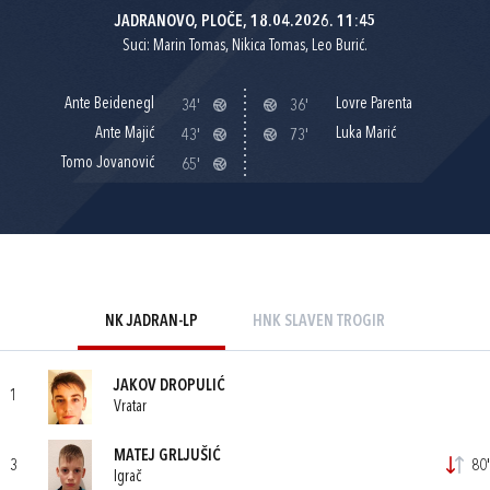
JADRANOVO, PLOČE, 18.04.2026. 11:45
Suci: Marin Tomas, Nikica Tomas, Leo Burić.
Ante Beidenegl
Lovre Parenta
34'
36'
Ante Majić
Luka Marić
43'
73'
Tomo Jovanović
65'
NK JADRAN-LP
HNK SLAVEN TROGIR
JAKOV DROPULIĆ
1
Vratar
MATEJ GRLJUŠIĆ
3
80'
Igrač