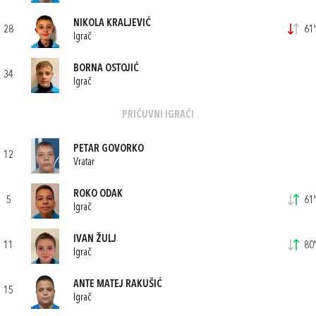
NIKOLA KRALJEVIĆ
28
61'
Igrač
BORNA OSTOJIĆ
34
Igrač
PRIČUVNI IGRAČI
PETAR GOVORKO
12
Vratar
ROKO ODAK
5
61'
Igrač
IVAN ŽULJ
11
80'
Igrač
ANTE MATEJ RAKUŠIĆ
15
Igrač