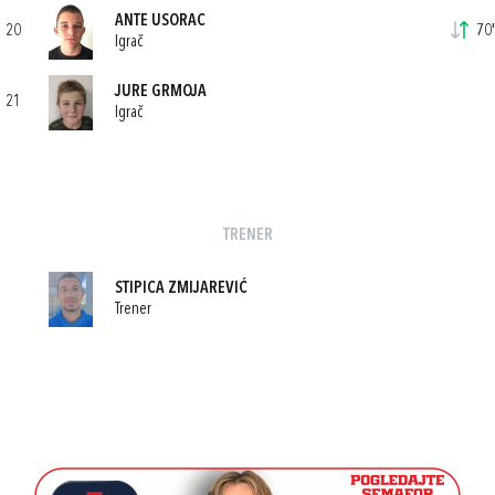
ANTE USORAC
20
70'
Igrač
JURE GRMOJA
21
Igrač
TRENER
STIPICA ZMIJAREVIĆ
Trener