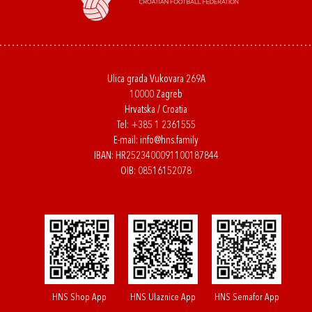
Ulica grada Vukovara 269A
10000 Zagreb
Hrvatska / Croatia
Tel:
+385 1 2361555
E-mail:
info@hns.family
IBAN: HR2523400091100187844
OIB: 08516152078
HNS Shop App
HNS Ulaznice App
HNS Semafor App