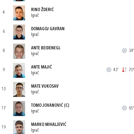
RINO ŽDERIĆ
4
Igrač
DOMAGOJ GAVRAN
6
Igrač
ANTE BEIDENEGL
8
34'
Igrač
ANTE MAJIĆ
9
43'
70'
Igrač
MATE VUKOSAV
10
Igrač
TOMO JOVANOVIĆ
(C)
17
65'
Igrač
MARKO MIHALJEVIĆ
19
Igrač