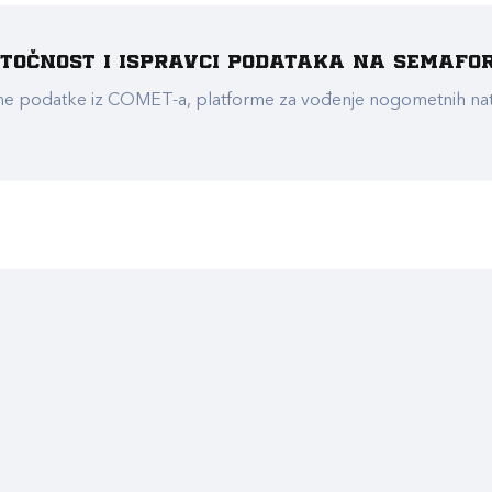
e točnost i ispravci podataka na Semafo
ualne podatke iz COMET-a, platforme za vođenje nogometnih n