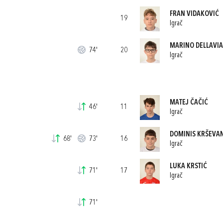
FRAN VIDAKOVIĆ
19
Igrač
MARINO DELLAVIA
74'
20
Igrač
MATEJ ČAČIĆ
46'
11
Igrač
DOMINIS KRŠEVA
68'
73'
16
Igrač
LUKA KRSTIĆ
71'
17
Igrač
71'