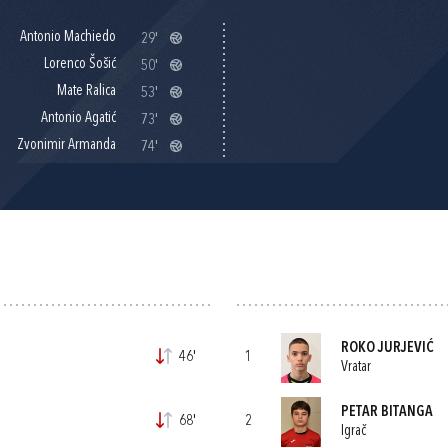
Antonio Machiedo
29'
Lorenco Šošić
50'
Mate Ralica
53'
Antonio Agatić
73'
Zvonimir Armanda
74'
ROKO JURJEVIĆ
46'
1
Vratar
PETAR BITANGA
68'
2
Igrač