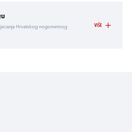
ru
VIŠE
atjecanja Hrvatskog nogometnog