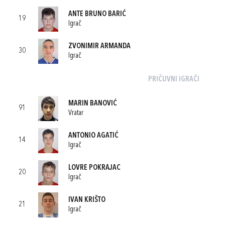
ANTE BRUNO BARIĆ
19
Igrač
ZVONIMIR ARMANDA
30
Igrač
PRIČUVNI IGRAČI
MARIN BANOVIĆ
91
Vratar
ANTONIO AGATIĆ
14
Igrač
LOVRE POKRAJAC
20
Igrač
IVAN KRIŠTO
21
Igrač