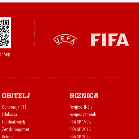
or App
Obitelj
Riznica
Generacija 111
Povijest HNS-a
Edukacija
Povijest Vatrenih
#JednaObitelj
FIFA SP 1998.
Ženski nogomet
FIFA SP 2018.
Veterani
FIFA SP 2022.