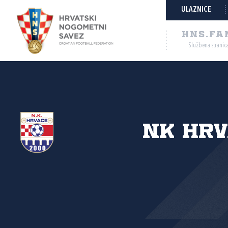
ULAZNICE
HNS.FA
Službena stranic
NK Hrv