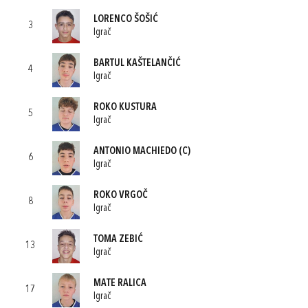
LORENCO ŠOŠIĆ
3
Igrač
BARTUL KAŠTELANČIĆ
4
Igrač
ROKO KUSTURA
5
Igrač
ANTONIO MACHIEDO
(C)
6
Igrač
ROKO VRGOČ
8
Igrač
TOMA ZEBIĆ
13
Igrač
MATE RALICA
17
Igrač