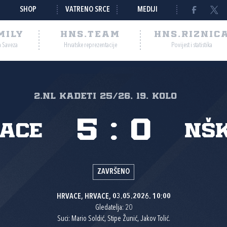
SHOP
VATRENO SRCE
MEDIJI
MILY
HNS.TEAM
HNS.RIZNIC
a Saveza
Hrvatske reprezentacije
Povijest i statistika
2.nl Kadeti 25/26, 19. kolo
5
:
0
ace
NŠK
ZAVRŠENO
HRVACE, HRVACE, 03.05.2026. 10:00
Gledatelja: 20
Suci: Mario Soldić, Stipe Žunić, Jakov Tolić.