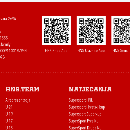
ovara 269A
a
61555
.family
HNS Shop App
HNS Ulaznice App
HNS Semaf
400091100187844
078
HNS.team
Natjecanja
A reprezentacija
Supersport HNL
U-21
Supersport Hrvatski kup
U-19
Supersport Superkup
U-17
SuperSport Prva NL
U-15
SuperSport Druga NL