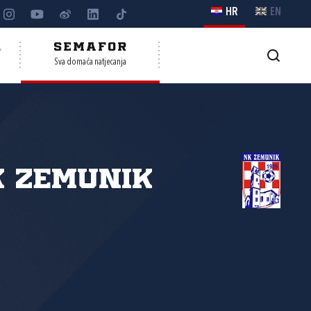
HR
EN
A
SEMAFOR
Sva domaća natjecanja
 Zemunik