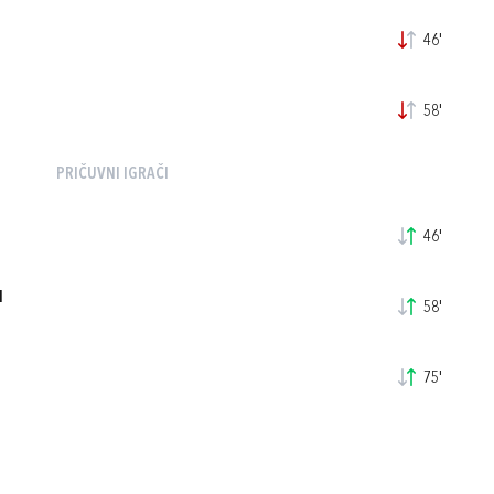
46'
58'
PRIČUVNI IGRAČI
46'
N
58'
75'