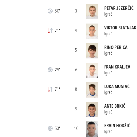
PETAR JEZERČIĆ
50'
3
Igrač
VIKTOR BLATNJAK
71'
4
Igrač
RINO PERICA
5
Igrač
FRAN KRALJEV
29'
6
Igrač
LUKA MUSTAĆ
71'
8
Igrač
ANTE BRKIĆ
9
Igrač
ERVIN HODŽIĆ
53'
10
Igrač