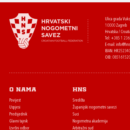
Ulica grada Vuk
10000 Zagreb
Hrvatska / Croati
Tel:
+385 1 23
E-mail:
info@hns
IBAN: HR2523
OIB: 08516152
O nama
HNS
Povijest
Središta
Uspjesi
Županijski nogometni savezi
Predsjednik
Suci
Glavni tajnik
Nogometna akademija
Izvršni odbor
Arbitražni sud