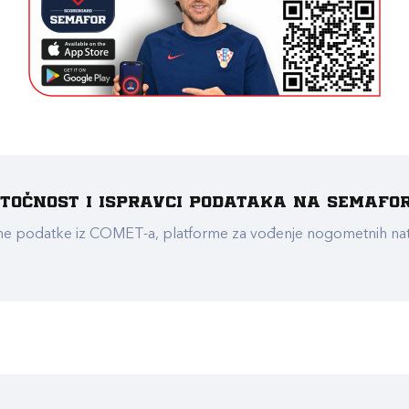
e točnost i ispravci podataka na Semafo
ualne podatke iz COMET-a, platforme za vođenje nogometnih n