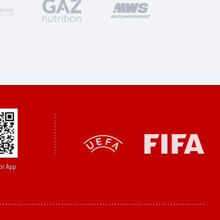
or App