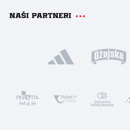
Naši partneri