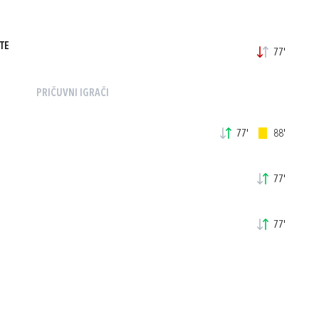
TE
77'
PRIČUVNI IGRAČI
77'
88'
77'
77'