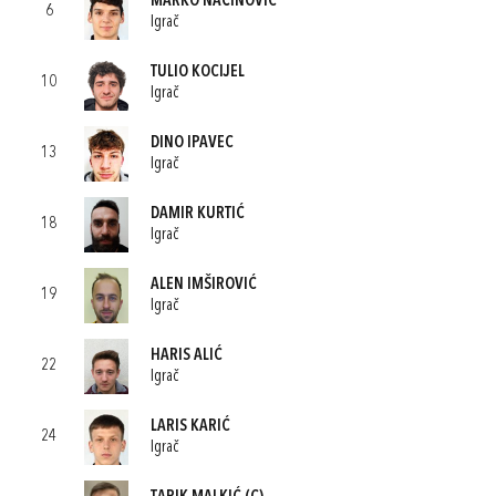
MARKO NAČINOVIĆ
6
Igrač
TULIO KOCIJEL
10
Igrač
DINO IPAVEC
13
Igrač
DAMIR KURTIĆ
18
Igrač
ALEN IMŠIROVIĆ
19
Igrač
HARIS ALIĆ
22
Igrač
LARIS KARIĆ
24
Igrač