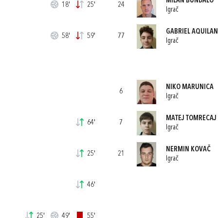
MILAN BUNDALO
18'
25'
24
Igrač
GABRIEL AQUILAN
58'
59'
77
Igrač
NIKO MARUNICA
6
Igrač
MATEJ TOMRECAJ
64'
7
Igrač
NERMIN KOVAČ
25'
21
Igrač
46'
25'
49'
55'