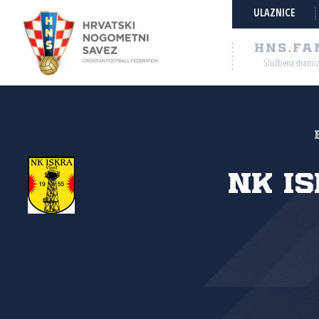
ULAZNICE
HNS.FA
Službena stranic
NK I