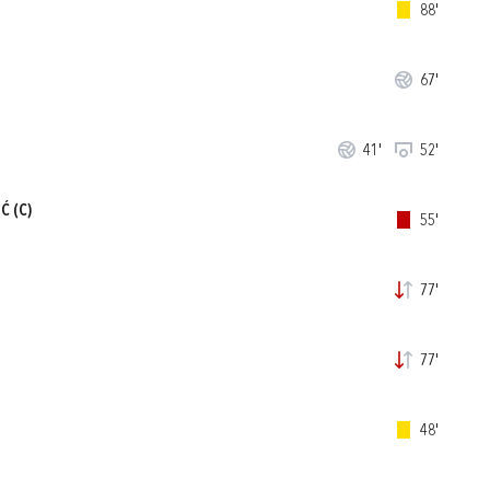
88'
67'
41'
52'
IĆ
(C)
55'
77'
77'
48'