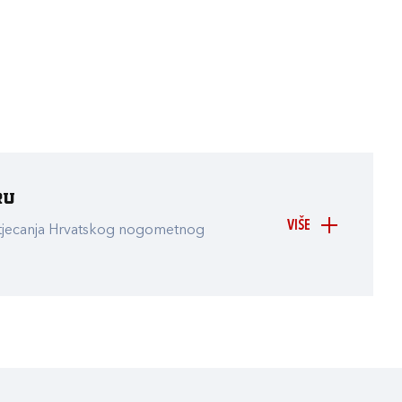
ru
VIŠE
atjecanja Hrvatskog nogometnog