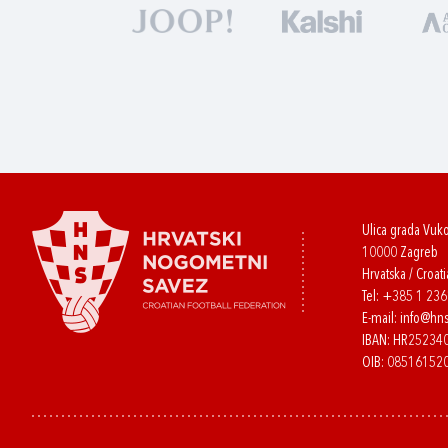
Ulica grada Vuk
10000 Zagreb
Hrvatska / Croati
Tel:
+385 1 23
E-mail:
info@hns
IBAN: HR2523
OIB: 08516152