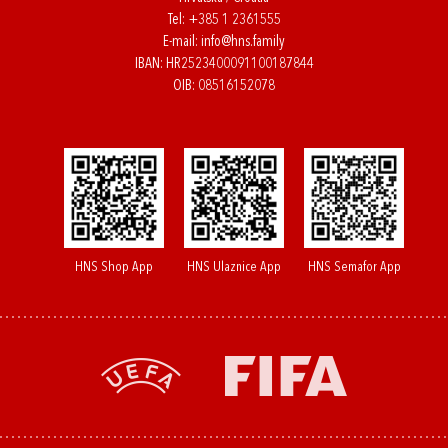
Tel:
+385 1 2361555
E-mail:
info@hns.family
IBAN: HR2523400091100187844
OIB: 08516152078
HNS Shop App
HNS Ulaznice App
HNS Semafor App