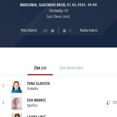
MARSONIA, SLAVONSKI BROD, 03.06.2026. 20:00
Gledatelja: 80
Suci: Davor Jozić.
Petra Balent
Nadia Katinić
60'
5'
ŽNK LIO
ŽNK MARSONIA
TENA GLAVOTA
1
Vratarka
EVA MARKIĆ
2
50'
Igračica