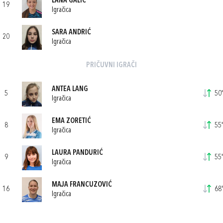
LANA GALIĆ
19
Igračica
SARA ANDRIĆ
20
Igračica
PRIČUVNI IGRAČI
ANTEA LANG
5
50'
Igračica
EMA ZORETIĆ
8
55'
Igračica
LAURA PANDURIĆ
9
55'
Igračica
MAJA FRANCUZOVIĆ
16
68'
Igračica