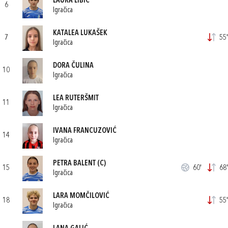
LAURA LIBIĆ
6
Igračica
KATALEA LUKAŠEK
7
55'
Igračica
DORA ČULINA
10
Igračica
LEA RUTERŠMIT
11
Igračica
IVANA FRANCUZOVIĆ
14
Igračica
PETRA BALENT
(C)
15
60'
68'
Igračica
LARA MOMČILOVIĆ
18
55'
Igračica