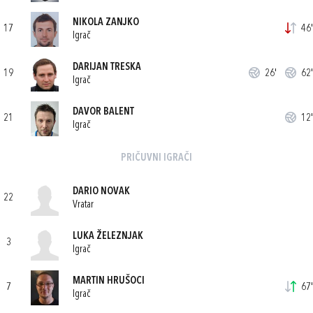
NIKOLA ZANJKO
17
46'
Igrač
DARIJAN TRESKA
19
26'
62'
Igrač
DAVOR BALENT
21
12'
Igrač
PRIČUVNI IGRAČI
DARIO NOVAK
22
Vratar
LUKA ŽELEZNJAK
3
Igrač
MARTIN HRUŠOCI
7
67'
Igrač