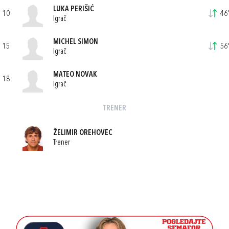
LUKA PERIŠIĆ
10
46'
Igrač
MICHEL SIMON
15
56'
Igrač
MATEO NOVAK
18
Igrač
TRENER
ŽELIMIR OREHOVEC
Trener