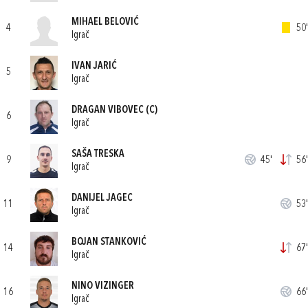
MIHAEL BELOVIĆ
4
50'
Igrač
IVAN JARIĆ
5
Igrač
DRAGAN VIBOVEC
(C)
6
Igrač
SAŠA TRESKA
9
45'
56'
Igrač
DANIJEL JAGEC
11
53'
Igrač
BOJAN STANKOVIĆ
14
67'
Igrač
NINO VIZINGER
16
66'
Igrač