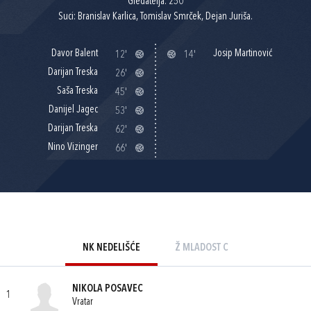
Gledatelja: 250
Suci: Branislav Karlica, Tomislav Smrček, Dejan Juriša.
Davor Balent
Josip Martinović
12'
14'
Darijan Treska
26'
Saša Treska
45'
Danijel Jagec
53'
Darijan Treska
62'
Nino Vizinger
66'
NK NEDELIŠĆE
Ž MLADOST C
NIKOLA POSAVEC
1
Vratar