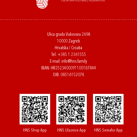
Ulica grada Vukovara 269A
10000 Zagreb
Hrvatska / Croatia
Tel:
+385 1 2361555
E-mail:
info@hns.family
IBAN: HR2523400091100187844
OIB: 08516152078
HNS Shop App
HNS Ulaznice App
HNS Semafor App