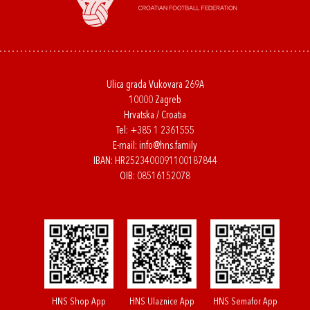
Ulica grada Vukovara 269A
10000 Zagreb
Hrvatska / Croatia
Tel:
+385 1 2361555
E-mail:
info@hns.family
IBAN: HR2523400091100187844
OIB: 08516152078
HNS Shop App
HNS Ulaznice App
HNS Semafor App