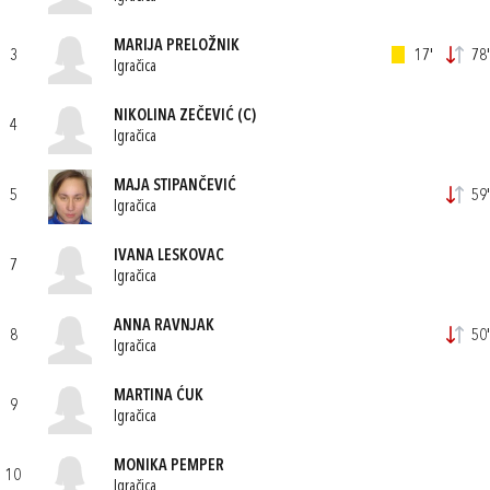
MARIJA PRELOŽNIK
3
17'
78'
Igračica
NIKOLINA ZEČEVIĆ
(C)
4
Igračica
MAJA STIPANČEVIĆ
5
59'
Igračica
IVANA LESKOVAC
7
Igračica
ANNA RAVNJAK
8
50'
Igračica
MARTINA ĆUK
9
Igračica
MONIKA PEMPER
10
Igračica