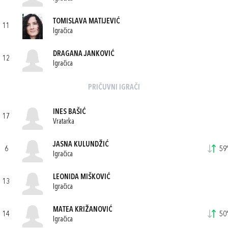
TOMISLAVA MATIJEVIĆ
11
Igračica
DRAGANA JANKOVIĆ
12
Igračica
PRIČUVNI IGRAČI
INES BAŠIĆ
17
Vratarka
JASNA KULUNDŽIĆ
6
59'
Igračica
LEONIDA MIŠKOVIĆ
13
Igračica
MATEA KRIŽANOVIĆ
14
50'
Igračica