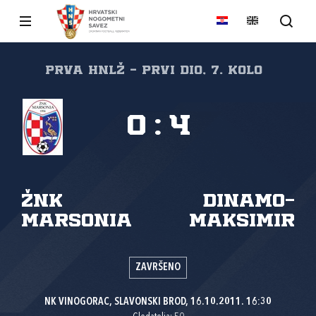
Prva HNLŽ - Prvi dio, 7. kolo
0
:
4
ŽNK
Dinamo-
Marsonia
Maksimir
ZAVRŠENO
NK VINOGORAC, SLAVONSKI BROD, 16.10.2011. 16:30