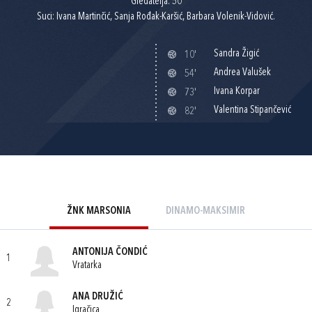
Gledatelja: 50
Suci: Ivana Martinčić, Sanja Rođak-Karšić, Barbara Volenik-Vidović.
Sandra Žigić
10'
Andrea Valušek
54'
Ivana Korpar
73'
Valentina Stipančević
82'
ŽNK MARSONIA
DINAMO-MAKSIMIR
ANTONIJA ČONDIĆ
1
Vratarka
ANA DRUŽIĆ
2
Igračica