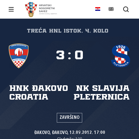
Treća HNL Istok, 4. kolo
3
:
0
HNK Đakovo
NK Slavija
Croatia
Pleternica
ZAVRŠENO
ĐAKOVO, ĐAKOVO, 12.09.2012. 17:00