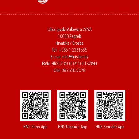
Ulica grada Vukovara 269A
10000 Zagreb
Hrvatska / Croatia
Tel:
+385 1 2361555
E-mail:
info@hns.family
IBAN: HR2523400091100187844
OIB: 08516152078
HNS Shop App
HNS Ulaznice App
HNS Semafor App