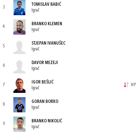
TOMISLAV BABIĆ
3
Igrač
BRANKO KLEMEN
4
Igrač
STJEPAN IVANUŠEC
5
Igrač
DAVOR MEZEJI
6
Igrač
IGOR BEŠLIĆ
7
89'
Igrač
GORAN BORKO
8
Igrač
BRANKO NIKOLIĆ
9
Igrač