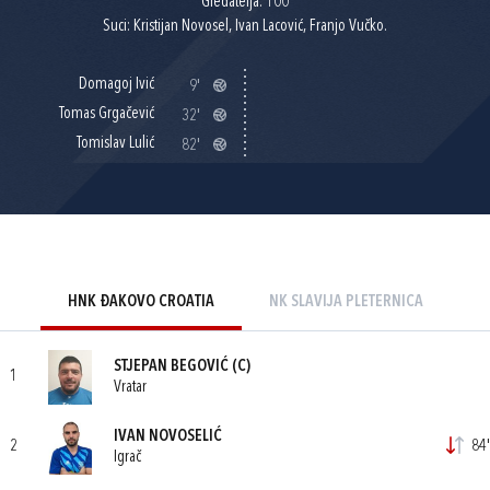
Gledatelja: 100
Suci: Kristijan Novosel, Ivan Lacović, Franjo Vučko.
Domagoj Ivić
9'
Tomas Grgačević
32'
Tomislav Lulić
82'
HNK ĐAKOVO CROATIA
NK SLAVIJA PLETERNICA
STJEPAN BEGOVIĆ
(C)
1
Vratar
IVAN NOVOSELIĆ
2
84'
Igrač