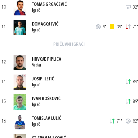
TOMAS GRGAČEVIĆ
10
32'
Igrač
DOMAGOJ IVIĆ
11
9'
39'
71'
Igrač
PRIČUVNI IGRAČI
HRVOJE PIPLICA
12
Vratar
JOSIP ILETIĆ
14
84'
Igrač
IVAN BOŠKOVIĆ
15
89'
Igrač
TOMISLAV LULIĆ
16
71'
82'
Igrač