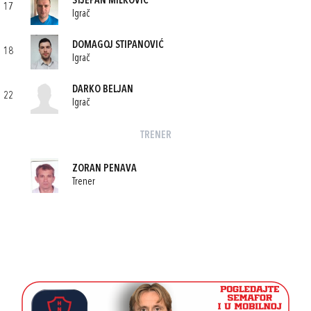
STJEPAN MILKOVIĆ
17
Igrač
DOMAGOJ STIPANOVIĆ
18
Igrač
DARKO BELJAN
22
Igrač
TRENER
ZORAN PENAVA
Trener